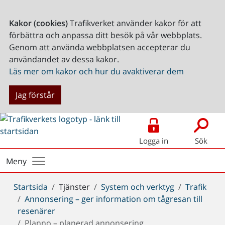
Kakor (cookies)
Trafikverket använder kakor för att
förbättra och anpassa ditt besök på vår webbplats.
Genom att använda webbplatsen accepterar du
användandet av dessa kakor.
Läs mer om kakor och hur du avaktiverar dem
Jag förstår
Logga in
Sök
Meny
Du
Startsida
Tjänster
System och verktyg
Trafik
är
Annonsering – ger information om tågresan till
här:
resenärer
Planno – planerad annonsering