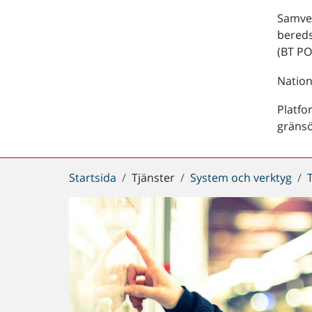
Samver
bered
(BT PO
Nation
Platfo
gräns
Du
Startsida
Tjänster
System och verktyg
är
här: