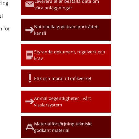
Leverera eller beställa data om
ring
våra anläggningar
l
Nationella godstransportrådets
m för
kansli
Styrande dokument, regelverk och
krav
Etik och moral i Trafikverket
Anmäl oegentligheter i vårt
visslarsystem
Materialförsörjning tekniskt
godkänt material