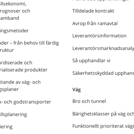
llsekonomi,
prognoser och
Tilldelade kontrakt
tsamband
Avrop från ramavtal
ringsmetoder
Leverantörsinformation
der – från behov till färdig
Leverantörsmarknadsanaly
truktur
Så upphandlar vi
ardiserade och
rialiserade produkter
Säkerhetsskyddad upphand
tande av väg- och
gsplaner
Väg
Bro och tunnel
- och godstransporter
Bärighetsklasser på väg oc
lsplanering
Funktionellt prioriterat väg
iering