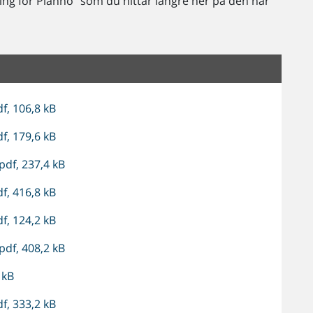
ing för Planno" som du hittar längre ner på den här
f, 106,8 kB
f, 179,6 kB
pdf, 237,4 kB
f, 416,8 kB
f, 124,2 kB
pdf, 408,2 kB
 kB
f, 333,2 kB