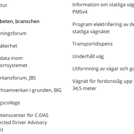
Information om statliga vä
ktur
PMSv4
beten, branschen
Program elektrifiering av d
statliga vägnätet
gningsforum
Transportdispens
säkerhet
Underhåll väg
data inom
portsystemet
Utformning av vägar och g
rkansforum, JBS
Vägnät för fordonståg upp t
34,5 meter
hsamverkan i grunden, BIG
gscollege
tenscenter för C-DAS
cted Driver Advisory
m)