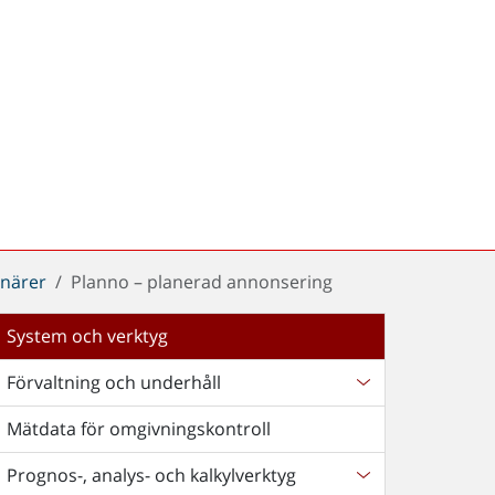
enärer
Planno – planerad annonsering
System och verktyg
Förvaltning och underhåll
Mätdata för omgivningskontroll
Prognos-, analys- och kalkylverktyg