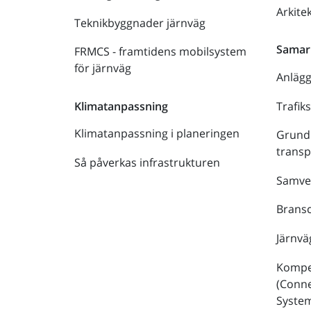
Arkite
Teknikbyggnader järnväg
Samar
FRMCS - framtidens mobilsystem
för järnväg
Anläg
Trafik
Klimatanpassning
Klimatanpassning i planeringen
Grund
trans
Så påverkas infrastrukturen
Samve
Bransc
Järnvä
Kompe
(Conne
Syste