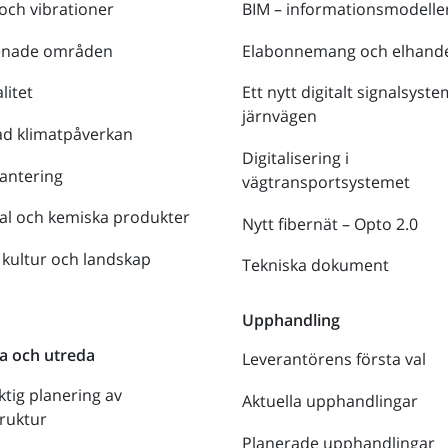
 och vibrationer
BIM – informationsmodelle
enade områden
Elabonnemang och elhande
litet
Ett nytt digitalt signalsyste
järnvägen
ad klimatpåverkan
Digitalisering i
antering
vägtransportsystemet
al och kemiska produkter
Nytt fibernät – Opto 2.0
 kultur och landskap
Tekniska dokument
n
Upphandling
a och utreda
Leverantörens första val
ktig planering av
Aktuella upphandlingar
truktur
Planerade upphandlingar