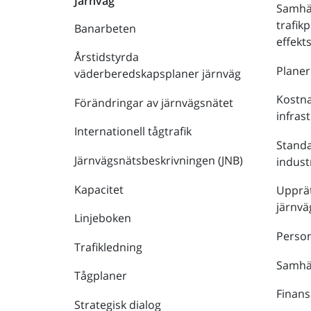
Järnväg
Samhä
trafik
Banarbeten
effek
Årstidstyrda
Plane
väderberedskapsplaner järnväg
Kostna
Förändringar av järnvägsnätet
infras
Internationell tågtrafik
Stand
Järnvägsnätsbeskrivningen (JNB)
indust
Kapacitet
Upprät
järnvä
Linjeboken
Person
Trafikledning
Samhäl
Tågplaner
Finans
Strategisk dialog