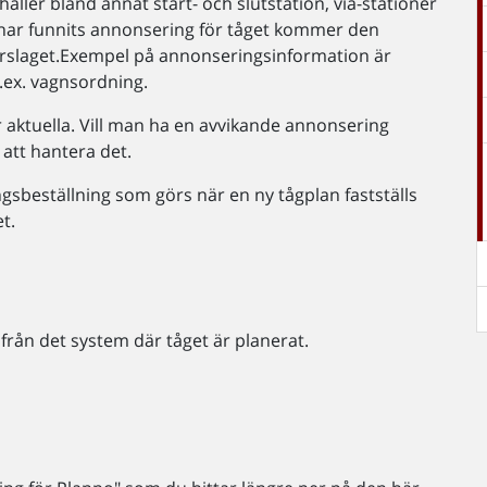
åller bland annat start- och slutstation, via-stationer
e har funnits annonsering för tåget kommer den
förslaget.Exempel på annonseringsinformation är
.ex. vagnsordning.
 aktuella. Vill man ha en avvikande annonsering
 att hantera det.
sbeställning som görs när en ny tågplan fastställs
t.
från det system där tåget är planerat.