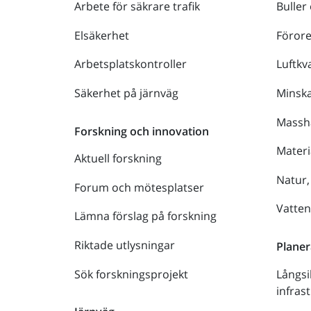
Arbete för säkrare trafik
Buller
Elsäkerhet
Föror
Arbetsplatskontroller
Luftkva
Säkerhet på järnväg
Minsk
Massh
Forskning och innovation
Materi
Aktuell forskning
Natur,
Forum och mötesplatser
Vatte
Lämna förslag på forskning
Riktade utlysningar
Planer
Sök forskningsprojekt
Långsi
infras