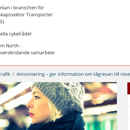
kan i branschen för
skapssektor Transporter
S)
ella cykelrådet
rm North -
överskridande samarbete
Trafik
Annonsering – ger information om tågresan till res