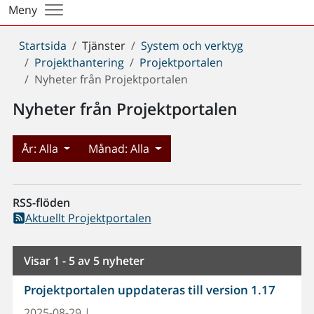
Meny
Du
Startsida
Tjänster
System och verktyg
är
Projekthantering
Projektportalen
här:
Nyheter från Projektportalen
Nyheter från Projektportalen
År:
Alla
Månad:
Alla
RSS-flöden
Aktuellt Projektportalen
Visar 1 - 5 av 5 nyheter
Projektportalen uppdateras till version 1.17
2025-08-29 |