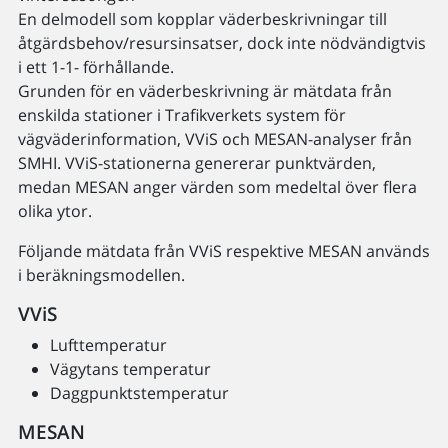
En delmodell som kopplar väderbeskrivningar till
åtgärdsbehov/resursinsatser, dock inte nödvändigtvis
i ett 1-1- förhållande.
Grunden för en väderbeskrivning är mätdata från
enskilda stationer i Trafikverkets system för
vägväderinformation, VViS och MESAN-analyser från
SMHI. VViS-stationerna genererar punktvärden,
medan MESAN anger värden som medeltal över flera
olika ytor.
Följande mätdata från VViS respektive MESAN används
i beräkningsmodellen.
VViS
Lufttemperatur
Vägytans temperatur
Daggpunktstemperatur
MESAN