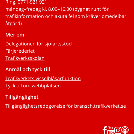
Ring, 0771-921 921
måndag–fredag kl. 8.00–16.00 (dygnet runt för
trafikinformation och akuta fel som kräver omedelbar
åtgärd)
Mer om
Delegationen för sjöfartsstöd
Färjerederiet
Trafikverksskolan
Anmäl och tyck till
Trafikverkets visselblåsarfunktion
Tyck till om webbplatsen
Tillgänglighet
Tillgänglighetsredogörelse för bransch.trafikverket.se
Facebook
YouTub
Inst
P