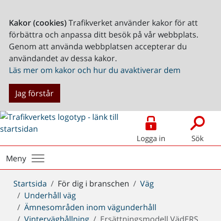
Kakor (cookies)
Trafikverket använder kakor för att
förbättra och anpassa ditt besök på vår webbplats.
Genom att använda webbplatsen accepterar du
användandet av dessa kakor.
Läs mer om kakor och hur du avaktiverar dem
Jag förstår
Logga in
Sök
Meny
Du
Startsida
För dig i branschen
Väg
är
Underhåll väg
här:
Ämnesområden inom vägunderhåll
Vinterväghållning
Ersättningsmodell VädERS