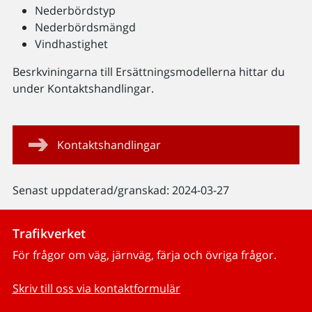
Nederbördstyp
Nederbördsmängd
Vindhastighet
Besrkviningarna till Ersättningsmodellerna hittar du
under Kontaktshandlingar.
Kontaktshandlingar
Senast uppdaterad/granskad: 2024-03-27
Trafikverket
För frågor om väg, järnväg, färja och övriga frågor.
Skriv till oss via kontaktformulär