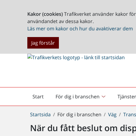
Kakor (cookies)
Trafikverket använder kakor fö
användandet av dessa kakor.
Läs mer om kakor och hur du avaktiverar dem
Jag förstår
Start
För dig i branschen
Tjänste
Startsida
Du
Startsida
För dig i branschen
Väg
Tran
är
När du fått beslut om dis
här: