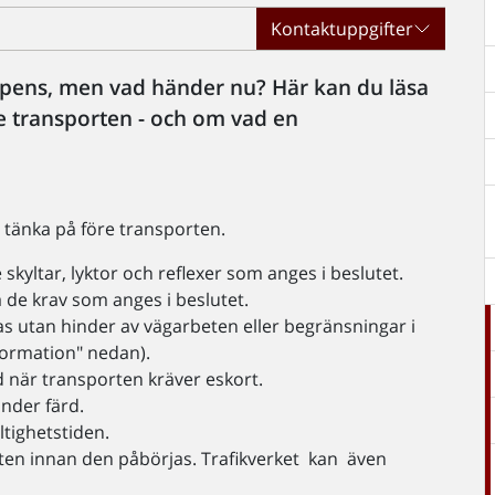
Kontaktuppgifter
ispens, men vad händer nu? Här kan du läsa
re transporten - och om vad en
t tänka på före transporten.
kyltar, lyktor och reflexer som anges i beslutet.
 de krav som anges i beslutet.
as utan hinder av vägarbeten eller begränsningar i
nformation" nedan).
d när transporten kräver eskort.
under färd.
ltighetstiden.
orten innan den påbörjas. Trafikverket kan även