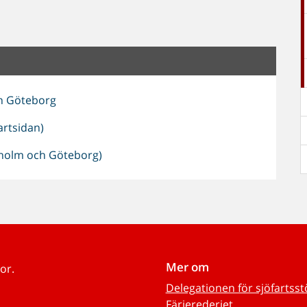
h Göteborg
artsidan)
ckholm och Göteborg)
Mer om
or.
Delegationen för sjöfartss
Färjerederiet