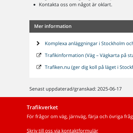
Kontakta oss om något är oklart.
Mer information
Komplexa anläggningar i Stockholm oc
Trafikinformation (Väg – Vägkarta på st
Trafiken.nu (ger dig koll på läget i Sto
Senast uppdaterad/granskad: 2025-06-17
Trafikverket
För frågor om väg, järnväg, färja och övriga fråg
Skriv till oss via kontaktformulär