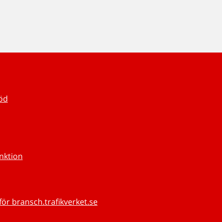
töd
unktion
för bransch.trafikverket.se