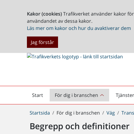
Kakor (cookies)
Trafikverket använder kakor fö
användandet av dessa kakor.
Läs mer om kakor och hur du avaktiverar dem
Jag förstår
Start
För dig i branschen
Tjänste
Startsida
Du
Startsida
För dig i branschen
Väg
Tran
är
Begrepp och definitioner
här: