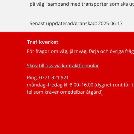
på väg i samband med transporter som ska ut
Senast uppdaterad/granskad: 2025-06-17
Trafikverket
För frågor om väg, järnväg, färja och övriga fråg
Skriv till oss via kontaktformulär
Ring, 0771-921 921
måndag–fredag kl. 8.00–16.00 (dygnet runt för 
fel som kräver omedelbar åtgärd)