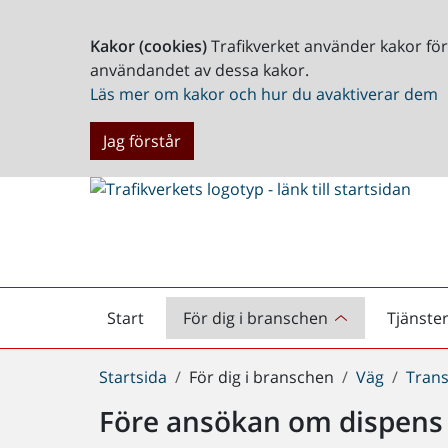
Kakor (cookies)
Trafikverket använder kakor fö
användandet av dessa kakor.
Läs mer om kakor och hur du avaktiverar dem
Jag förstår
Start
För dig i branschen
Tjänste
Startsida
Du
Startsida
För dig i branschen
Väg
Tran
är
Före ansökan om dispens
här: