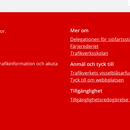
Mer om
or.
Delegationen för sjöfartss
Färjerederiet
Trafikverksskolan
trafikinformation och akuta
Anmäl och tyck till
Trafikverkets visselblåsarf
Tyck till om webbplatsen
Tillgänglighet
Tillgänglighetsredogörelse 