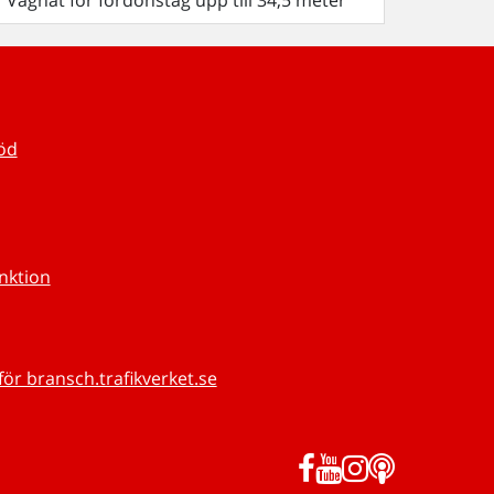
Vägnät för fordonståg upp till 34,5 meter
töd
unktion
för bransch.trafikverket.se
Facebook
YouTube
Instagram
Podd