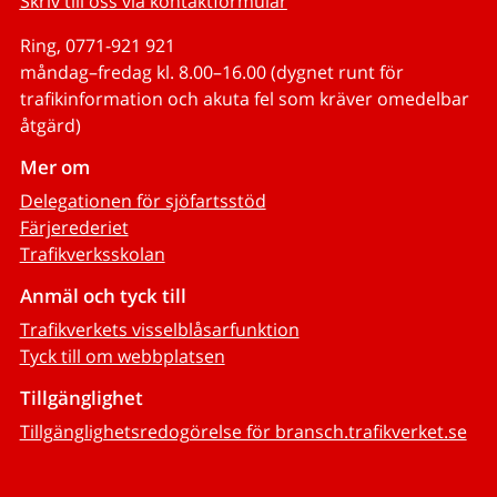
Skriv till oss via kontaktformulär
Ring, 0771-921 921
måndag–fredag kl. 8.00–16.00 (dygnet runt för
trafikinformation och akuta fel som kräver omedelbar
åtgärd)
Mer om
Delegationen för sjöfartsstöd
Färjerederiet
Trafikverksskolan
Anmäl och tyck till
Trafikverkets visselblåsarfunktion
Tyck till om webbplatsen
Tillgänglighet
Tillgänglighetsredogörelse för bransch.trafikverket.se