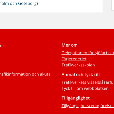
ckholm och Göteborg)
Mer om
or.
Delegationen för sjöfartss
Färjerederiet
Trafikverksskolan
trafikinformation och akuta
Anmäl och tyck till
Trafikverkets visselblåsarf
Tyck till om webbplatsen
Tillgänglighet
Tillgänglighetsredogörelse 