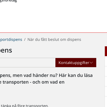
sportdispens
När du fått beslut om dispens
pens
Kontaktuppgifter
ispens, men vad händer nu? Här kan du läsa
re transporten - och om vad en
t tänka på före transporten.