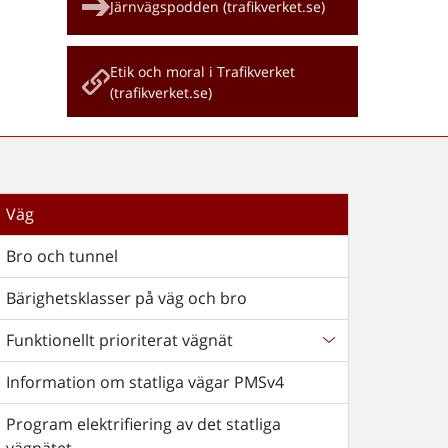
Järnvägspodden (trafikverket.se)
Etik och moral i Trafikverket
(trafikverket.se)
Väg
Bro och tunnel
Bärighetsklasser på väg och bro
Funktionellt prioriterat vägnät
Information om statliga vägar PMSv4
Program elektrifiering av det statliga