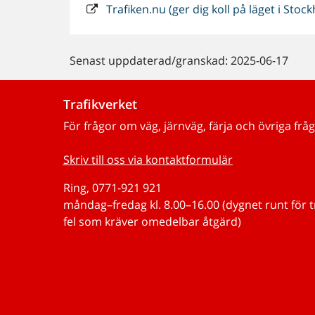
Trafiken.nu (ger dig koll på läget i Sto
Senast uppdaterad/granskad: 2025-06-17
Trafikverket
För frågor om väg, järnväg, färja och övriga fråg
Skriv till oss via kontaktformulär
Ring, 0771-921 921
måndag–fredag kl. 8.00–16.00 (dygnet runt för 
fel som kräver omedelbar åtgärd)