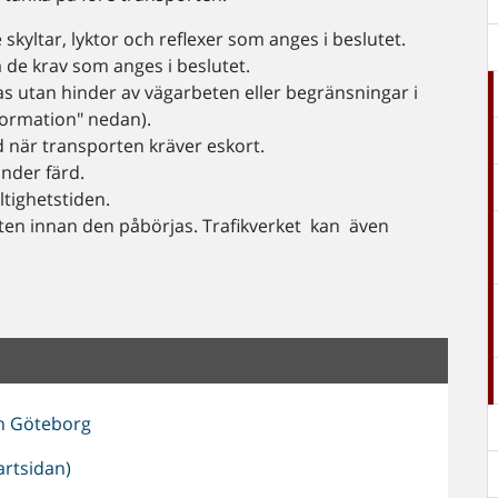
kyltar, lyktor och reflexer som anges i beslutet.
 de krav som anges i beslutet.
as utan hinder av vägarbeten eller begränsningar i
nformation" nedan).
d när transporten kräver eskort.
under färd.
ltighetstiden.
orten innan den påbörjas. Trafikverket kan även
h Göteborg
artsidan)