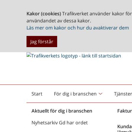
Kakor (cookies)
Trafikverket använder kakor fö
användandet av dessa kakor.
Läs mer om kakor och hur du avaktiverar dem
Jag förstår
Start
För dig i branschen
Tjänste
Startsida
Aktuellt för dig i branschen
Faktur
Nyhetsarkiv Gd har ordet
Kunda
järnvä