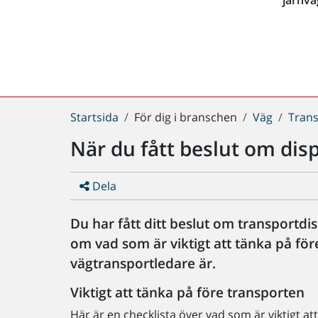
Du
Startsida
För dig i branschen
Väg
Tran
är
När du fått beslut om dis
här:
Dela
Du har fått ditt beslut om transportd
om vad som är viktigt att tänka på fö
vägtransportledare är.
Viktigt att tänka på före transporten
Här är en checklista över vad som är viktigt at