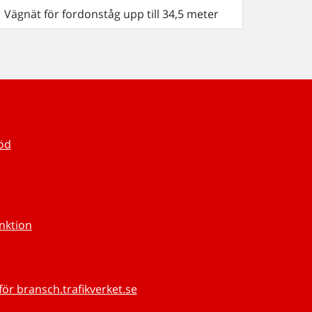
Vägnät för fordonståg upp till 34,5 meter
töd
unktion
för bransch.trafikverket.se