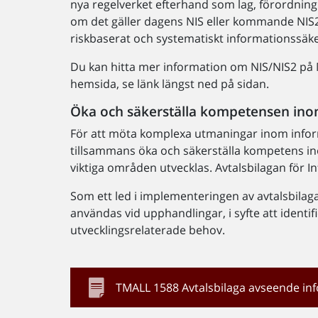
nya regelverket efterhand som lag, förordning o
om det gäller dagens NIS eller kommande NIS2
riskbaserat och systematiskt informationssäk
Du kan hitta mer information om NIS/NIS2 på
hemsida, se länk längst ned på sidan.
Öka och säkerställa kompetensen in
För att möta komplexa utmaningar inom infor
tillsammans öka och säkerställa kompetens in
viktiga områden utvecklas. Avtalsbilagan för 
Som ett led i implementeringen av avtalsbilag
användas vid upphandlingar, i syfte att identif
utvecklingsrelaterade behov.
TMALL 1588 Avtalsbilaga avseende in