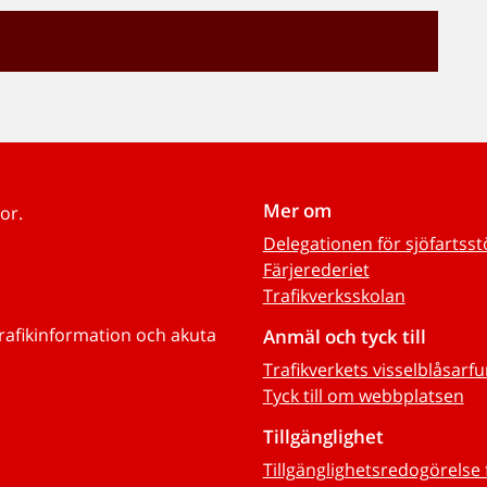
Mer om
or.
Delegationen för sjöfartss
Färjerederiet
Trafikverksskolan
trafikinformation och akuta
Anmäl och tyck till
Trafikverkets visselblåsarf
Tyck till om webbplatsen
Tillgänglighet
Tillgänglighetsredogörelse 