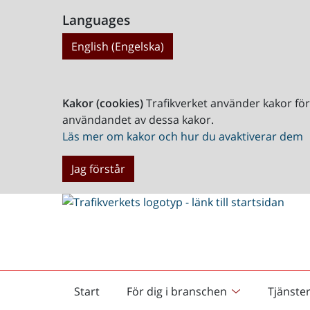
Languages
English (Engelska)
Kakor (cookies)
Trafikverket använder kakor fö
användandet av dessa kakor.
Läs mer om kakor och hur du avaktiverar dem
Jag förstår
Start
För dig i branschen
Tjänste
Startsida