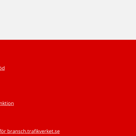
töd
unktion
för bransch.trafikverket.se