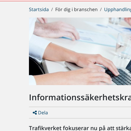
Du
Startsida
För dig i branschen
Upphandlin
är
här:
Informationssäkerhetskrav
Dela
Trafikverket fokuserar nu på att stärk