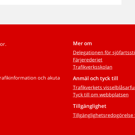
Mer om
or.
Delegationen för sjöfartss
Färjerederiet
Trafikverksskolan
trafikinformation och akuta
Anmäl och tyck till
Trafikverkets visselblåsarf
Tyck till om webbplatsen
Tillgänglighet
Tillgänglighetsredogörelse 