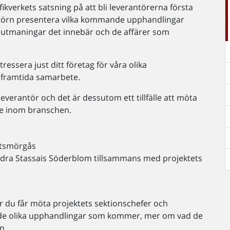
ikverkets satsning på att bli leverantörerna första
dertörn presentera vilka kommande upphandlingar
 utmaningar det innebär och de affärer som
ressera just ditt företag för våra olika
tt framtida samarbete.
everantör och det är dessutom ett tillfälle att möta
are inom branschen.
stsmörgås
ndra Stassais Söderblom tillsammans med projektets
 du får möta projektets sektionschefer och
de olika upphandlingar som kommer, mer om vad de
n.