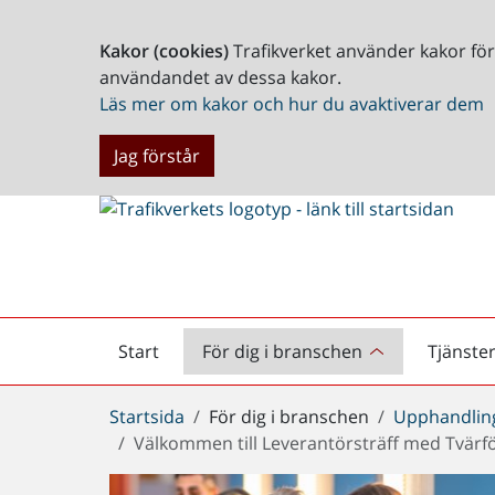
Kakor (cookies)
Trafikverket använder kakor fö
användandet av dessa kakor.
Läs mer om kakor och hur du avaktiverar dem
Jag förstår
Start
För dig i branschen
Tjänste
Startsida
Du
Startsida
För dig i branschen
Upphandlin
är
Välkommen till Leverantörsträff med Tvärf
här: