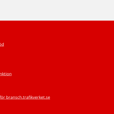
töd
unktion
för bransch.trafikverket.se