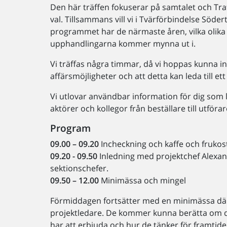
Den här träffen fokuserar på samtalet och Traf
val. Tillsammans vill vi i Tvärförbindelse Sö
programmet har de närmaste åren, vilka olika
upphandlingarna kommer mynna ut i.
Vi träffas några timmar, då vi hoppas kunna int
affärsmöjligheter och att detta kan leda till e
Vi utlovar användbar information för dig som l
aktörer och kollegor från beställare till utför
Program
09.00 – 09.20
Incheckning och kaffe och fruko
09.20 - 09.50
Inledning med projektchef Alexa
sektionschefer.
09.50 – 12.00
Minimässa och mingel
Förmiddagen fortsätter med en minimässa där
projektledare. De kommer kunna berätta om 
har att erbjuda och hur de tänker för framtide