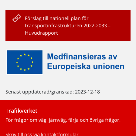
Förslag till nationell plan för
transportinfrastrukturen 2022-2033 –
Huvudrapport
Senast uppdaterad/granskad: 2023-12-18
Trafikverket
För frågor om väg, järnväg, färja och övriga frågor.
Skriv till oss via kontaktformulär