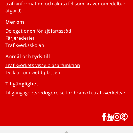
trafikinformation och akuta fel som kräver omedelbar
åtgärd)
Mer om
Delegationen för sjöfartsstöd
Färjerederiet
Trafikverksskolan
Anmäl och tyck till
Trafikverkets visselblåsarfunktion
Tyck till om webbplatsen
Tillgänglighet
Tillgänglighetsredogörelse för bransch.trafikverket.se
Facebook
YouTub
Inst
P
Till sidans topp