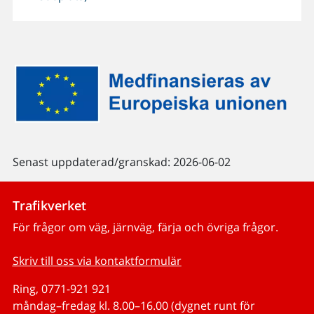
Senast uppdaterad/granskad: 2026-06-02
Trafikverket
För frågor om väg, järnväg, färja och övriga frågor.
Skriv till oss via kontaktformulär
Ring, 0771-921 921
måndag–fredag kl. 8.00–16.00 (dygnet runt för