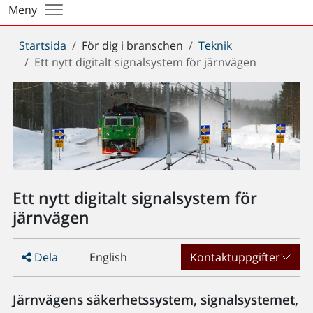
Meny
Du
Startsida
För dig i branschen
Teknik
är
Ett nytt digitalt signalsystem för järnvägen
här:
Ett nytt digitalt signalsystem för
järnvägen
Dela
English
Kontaktuppgifter
Järnvägens säkerhetssystem, signalsystemet,