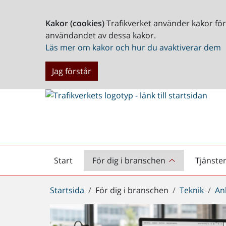
Kakor (cookies)
Trafikverket använder kakor fö
användandet av dessa kakor.
Läs mer om kakor och hur du avaktiverar dem
Jag förstår
Start
För dig i branschen
Tjänste
Startsida
Du
Startsida
För dig i branschen
Teknik
An
är
här: