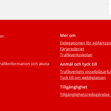
Mer om
or.
Delegationen för sjöfartss
Färjerederiet
Trafikverksskolan
trafikinformation och akuta
Anmäl och tyck till
Trafikverkets visselblåsarf
Tyck till om webbplatsen
Tillgänglighet
Tillgänglighetsredogörelse 