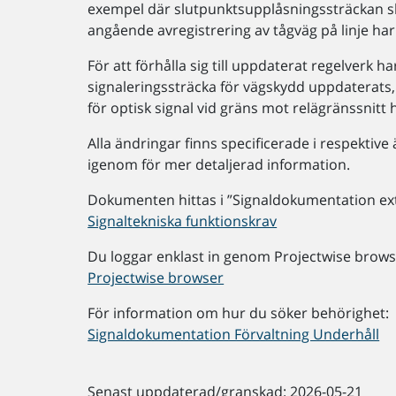
exempel där slutpunktsupplåsningssträckan sk
angående avregistrering av tågväg på linje har b
För att förhålla sig till uppdaterat regelverk h
signaleringssträcka för vägskydd uppdaterats,
för optisk signal vid gräns mot relägränssnitt ha
Alla ändringar finns specificerade i respektiv
igenom för mer detaljerad information.
Dokumenten hittas i ”Signaldokumentation exte
Signaltekniska funktionskrav
Du loggar enklast in genom Projectwise brows
Projectwise browser
För information om hur du söker behörighet:
Signaldokumentation Förvaltning Underhåll
Senast uppdaterad/granskad: 2026-05-21