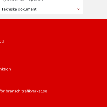
Tekniska dokument
töd
unktion
för bransch.trafikverket.se