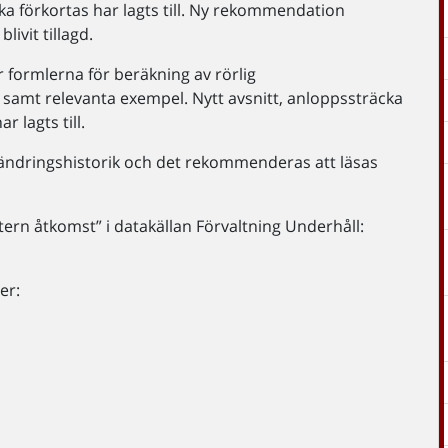
a förkortas har lagts till. Ny rekommendation
livit tillagd.
ar formlerna för beräkning av rörlig
 samt relevanta exempel. Nytt avsnitt, anloppssträcka
r lagts till.
e ändringshistorik och det rekommenderas att läsas
rn åtkomst” i datakällan Förvaltning Underhåll:
er: