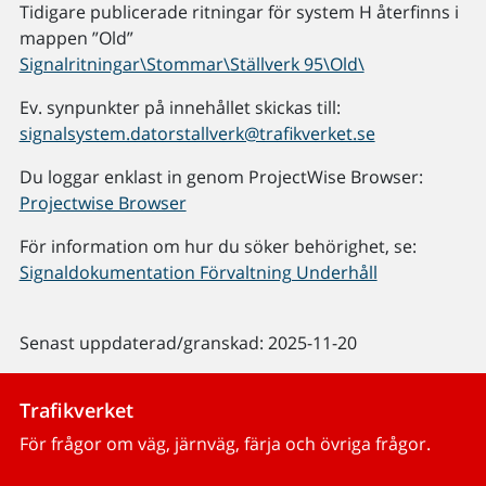
Tidigare publicerade ritningar för system H återfinns i
mappen ”Old”
Signalritningar\Stommar\Ställverk 95\Old\
Ev. synpunkter på innehållet skickas till:
signalsystem.datorstallverk@trafikverket.se
Du loggar enklast in genom ProjectWise Browser:
Projectwise Browser
För information om hur du söker behörighet, se:
Signaldokumentation Förvaltning Underhåll
Senast uppdaterad/granskad: 2025-11-20
Trafikverket
För frågor om väg, järnväg, färja och övriga frågor.