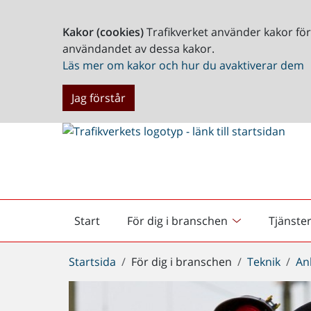
Kakor (cookies)
Trafikverket använder kakor fö
användandet av dessa kakor.
Läs mer om kakor och hur du avaktiverar dem
Jag förstår
Start
För dig i branschen
Tjänste
Startsida
Du
Startsida
För dig i branschen
Teknik
An
är
här: