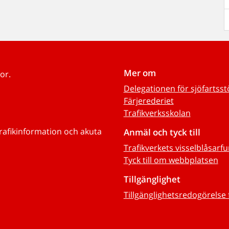
Mer om
or.
Delegationen för sjöfartss
Färjerederiet
Trafikverksskolan
trafikinformation och akuta
Anmäl och tyck till
Trafikverkets visselblåsarf
Tyck till om webbplatsen
Tillgänglighet
Tillgänglighetsredogörelse 