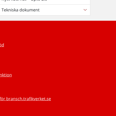
Tekniska dokument
töd
unktion
för bransch.trafikverket.se