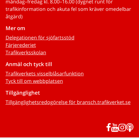
måndag–fredag kl. 8.00–16.00 (dygnet runt för
trafikinformation och akuta fel som kräver omedelbar
åtgärd)
Mer om
Delegationen för sjöfartsstöd
Färjerederiet
Trafikverksskolan
Anmäl och tyck till
Trafikverkets visselblåsarfunktion
Tyck till om webbplatsen
Tillgänglighet
Tillgänglighetsredogörelse för bransch.trafikverket.se
Facebook
YouTub
Inst
P