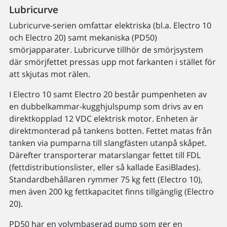
Lubricurve
Lubricurve-serien omfattar elektriska (bl.a. Electro 10
och Electro 20) samt mekaniska (PD50)
smörjapparater. Lubricurve tillhör de smörjsystem
där smörjfettet pressas upp mot farkanten i stället för
att skjutas mot rälen.
I Electro 10 samt Electro 20 består pumpenheten av
en dubbelkammar-kugghjulspump som drivs av en
direktkopplad 12 VDC elektrisk motor. Enheten är
direktmonterad på tankens botten. Fettet matas från
tanken via pumparna till slangfästen utanpå skåpet.
Därefter transporterar matarslangar fettet till FDL
(fettdistributionslister, eller så kallade EasiBlades).
Standardbehållaren rymmer 75 kg fett (Electro 10),
men även 200 kg fettkapacitet finns tillgänglig (Electro
20).
PD50 har en volymbaserad pump som ger en