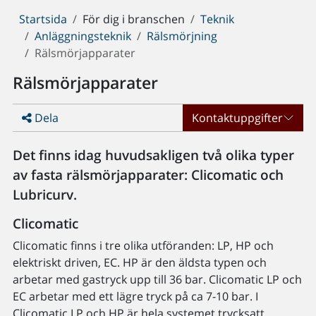
Du
Startsida
För dig i branschen
Teknik
är
Anläggningsteknik
Rälsmörjning
här:
Rälsmörjapparater
Rälsmörjapparater
Dela
Kontaktuppgifter
Det finns idag huvudsakligen två olika typer
av fasta rälsmörjapparater: Clicomatic och
Lubricurv.
Clicomatic
Clicomatic finns i tre olika utföranden: LP, HP och
elektriskt driven, EC. HP är den äldsta typen och
arbetar med gastryck upp till 36 bar. Clicomatic LP och
EC arbetar med ett lägre tryck på ca 7-10 bar. I
Clicomatic LP och HP är hela systemet trycksatt