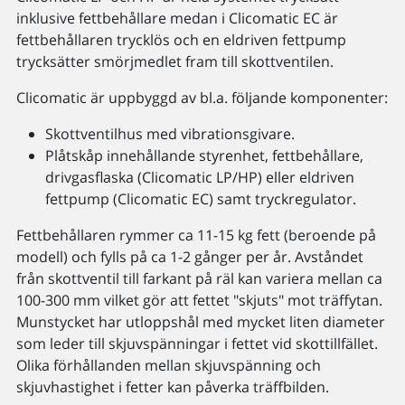
inklusive fettbehållare medan i Clicomatic EC är
fettbehållaren trycklös och en eldriven fettpump
trycksätter smörjmedlet fram till skottventilen.
Clicomatic är uppbyggd av bl.a. följande komponenter:
Skottventilhus med vibrationsgivare.
Plåtskåp innehållande styrenhet, fettbehållare,
drivgasflaska (Clicomatic LP/HP) eller eldriven
fettpump (Clicomatic EC) samt tryckregulator.
Fettbehållaren rymmer ca 11-15 kg fett (beroende på
modell) och fylls på ca 1-2 gånger per år. Avståndet
från skottventil till farkant på räl kan variera mellan ca
100-300 mm vilket gör att fettet "skjuts" mot träffytan.
Munstycket har utloppshål med mycket liten diameter
som leder till skjuvspänningar i fettet vid skottillfället.
Olika förhållanden mellan skjuvspänning och
skjuvhastighet i fetter kan påverka träffbilden.