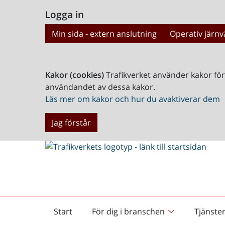
Logga in
Min sida - extern anslutning
Operativ järnv
Kakor (cookies)
Trafikverket använder kakor fö
användandet av dessa kakor.
Läs mer om kakor och hur du avaktiverar dem
Jag förstår
Start
För dig i branschen
Tjänste
Startsida