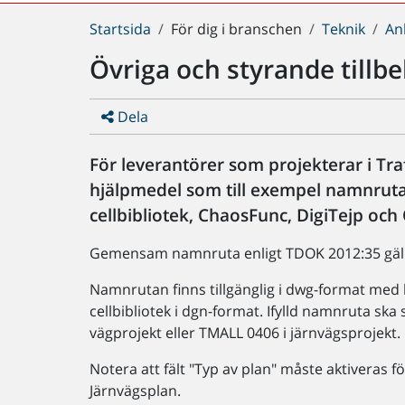
Du
Startsida
För dig i branschen
Teknik
An
är
Övriga och styrande tillb
här:
Dela
För leverantörer som projekterar i Tra
hjälpmedel som till exempel namnruta, 
cellbibliotek, ChaosFunc, DigiTejp och 
Gemensam namnruta enligt TDOK 2012:35 gäller
Namnrutan finns tillgänglig i dwg-format med 
cellbibliotek i dgn-format. Ifylld namnruta ska 
vägprojekt eller TMALL 0406 i järnvägsprojekt.
Notera att fält "Typ av plan" måste aktiveras för
Järnvägsplan.