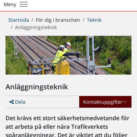
Meny
Du
Startsida
För dig i branschen
Teknik
är
Anläggningsteknik
här:
Anläggningsteknik
Dela
Kontaktuppgifter
Det krävs ett stort säkerhetsmedvetande för
att arbeta på eller nära Trafikverkets
spåranläggningar. Det är viktigt att du följer