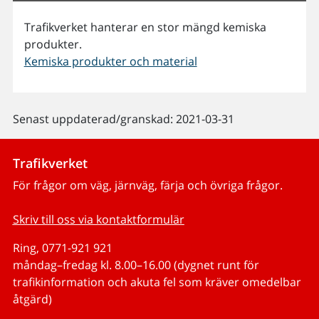
Trafikverket hanterar en stor mängd kemiska
produkter.
Kemiska produkter och material
Senast uppdaterad/granskad: 2021-03-31
Trafikverket
För frågor om väg, järnväg, färja och övriga frågor.
Skriv till oss via kontaktformulär
Ring, 0771-921 921
måndag–fredag kl. 8.00–16.00 (dygnet runt för
trafikinformation och akuta fel som kräver omedelbar
åtgärd)