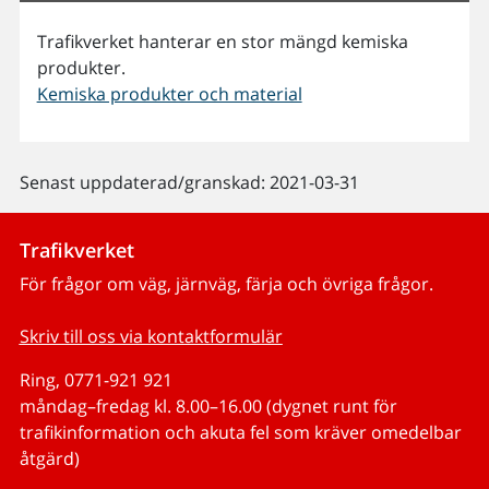
Trafikverket hanterar en stor mängd kemiska
produkter.
Kemiska produkter och material
Senast uppdaterad/granskad: 2021-03-31
Trafikverket
För frågor om väg, järnväg, färja och övriga frågor.
Skriv till oss via kontaktformulär
Ring, 0771-921 921
måndag–fredag kl. 8.00–16.00 (dygnet runt för
trafikinformation och akuta fel som kräver omedelbar
åtgärd)