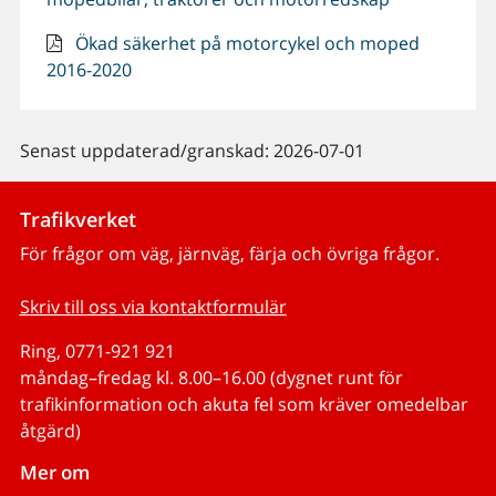
Ökad säkerhet på motorcykel och moped
2016-2020
Senast uppdaterad/granskad: 2026-07-01
Trafikverket
För frågor om väg, järnväg, färja och övriga frågor.
Skriv till oss via kontaktformulär
Ring, 0771-921 921
måndag–fredag kl. 8.00–16.00 (dygnet runt för
trafikinformation och akuta fel som kräver omedelbar
åtgärd)
Mer om