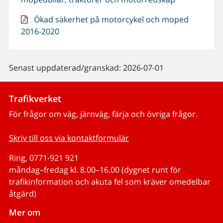
Ökad säkerhet på motorcykel och moped
2016-2020
Senast uppdaterad/granskad: 2026-07-01
Trafikverket
För frågor om väg, järnväg, färja och övriga frågor.
Skriv till oss via kontaktformulär
Ring, 0771-921 921
måndag–fredag kl. 8.00–16.00 (dygnet runt för
trafikinformation och akuta fel som kräver omedelbar
åtgärd)
Mer om