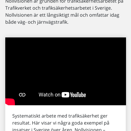
Nollvisionen är grunden för trafiksäkerhetsarbetet på
Trafikverket och trafiksäkerhetsarbetet i Sverige.
Nollvisionen är ett långsiktigt mål och omfattar idag
både väg- och järnvägstrafik.
Systematiskt arbete med trafiksäkerhet ger
resultat. Här visar vi några goda exempel på
insatser i Sverige över åren. Nollvisionen –