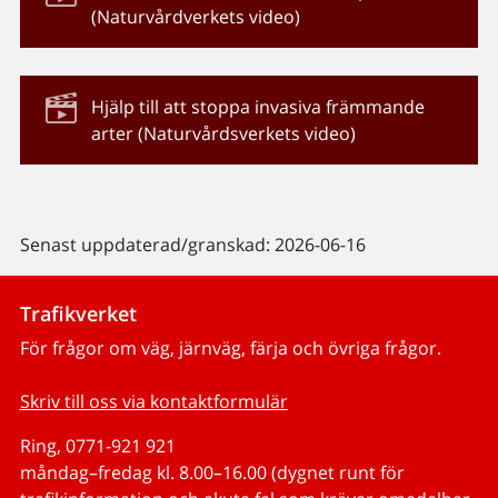
(Naturvårdverkets video)
Hjälp till att stoppa invasiva främmande
arter (Naturvårdsverkets video)
Senast uppdaterad/granskad: 2026-06-16
Trafikverket
För frågor om väg, järnväg, färja och övriga frågor.
Skriv till oss via kontaktformulär
Ring, 0771-921 921
måndag–fredag kl. 8.00–16.00 (dygnet runt för