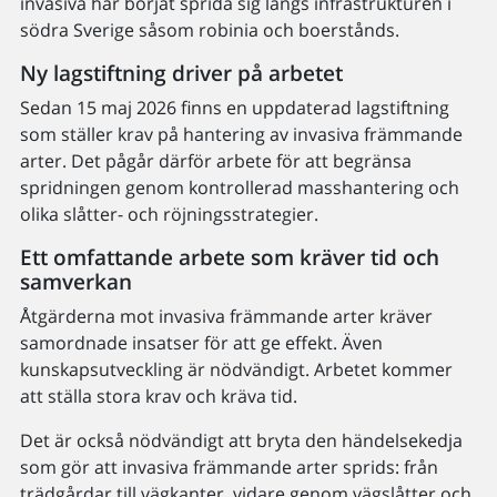
invasiva har börjat sprida sig längs infrastrukturen i
södra Sverige såsom robinia och boerstånds.
Ny lagstiftning driver på arbetet
Sedan 15 maj 2026 finns en uppdaterad lagstiftning
som ställer krav på hantering av invasiva främmande
arter. Det pågår därför arbete för att begränsa
spridningen genom kontrollerad masshantering och
olika slåtter- och röjningsstrategier.
Ett omfattande arbete som kräver tid och
samverkan
Åtgärderna mot invasiva främmande arter kräver
samordnade insatser för att ge effekt. Även
kunskapsutveckling är nödvändigt. Arbetet kommer
att ställa stora krav och kräva tid.
Det är också nödvändigt att bryta den händelsekedja
som gör att invasiva främmande arter sprids: från
trädgårdar till vägkanter, vidare genom vägslåtter och