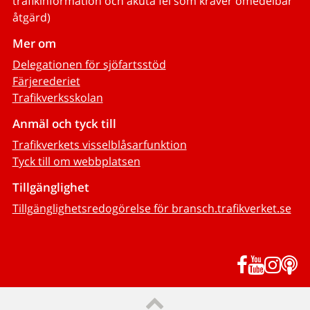
trafikinformation och akuta fel som kräver omedelbar
åtgärd)
Mer om
Delegationen för sjöfartsstöd
Färjerederiet
Trafikverksskolan
Anmäl och tyck till
Trafikverkets visselblåsarfunktion
Tyck till om webbplatsen
Tillgänglighet
Tillgänglighetsredogörelse för bransch.trafikverket.se
Facebook
YouTub
Inst
P
Till sidans topp