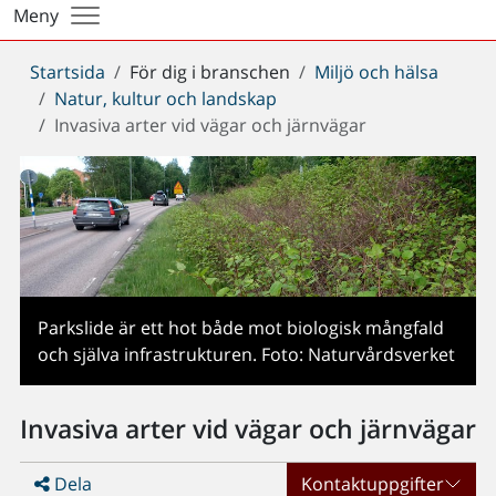
Meny
Du
Startsida
För dig i branschen
Miljö och hälsa
är
Natur, kultur och landskap
här:
Invasiva arter vid vägar och järnvägar
Parkslide är ett hot både mot biologisk mångfald
och själva infrastrukturen. Foto: Naturvårdsverket
Invasiva arter vid vägar och järnvägar
Dela
Kontaktuppgifter