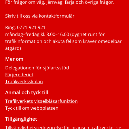
För frågor om väg, järnväg, färja och övriga frågor.
Skriv till oss via kontaktformulär
Ring, 0771-921 921
måndag–fredag kl. 8.00–16.00 (dygnet runt för
trafikinformation och akuta fel som kräver omedelbar
åtgärd)
Mer om
Delegationen för sjöfartsstöd
Färjerederiet
Trafikverksskolan
Anmäl och tyck till
Trafikverkets visselblåsarfunktion
Tyck till om webbplatsen
Tillgänglighet
Tillgänglighetsredogörelse för bransch.trafikverket.se