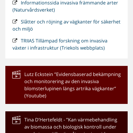
Informationssida invasiva främmande arter
(Naturvårdsverket)
Slåtter och röjning av vägkanter för säkerhet
och miljö
TRIIAS Tillämpad forskning om invasiva
växter i infrastruktur (Triekols webbplats)
Lutz Eckstein ”Evidensbaserad bekämpning
och monitorering av den invasiva
blomsterlupinen längs artrika vägkanter”
(Youtube)
Tina D’Hertefeldt - ”Kan värmebehandling
av biomassa och biologisk kontroll under