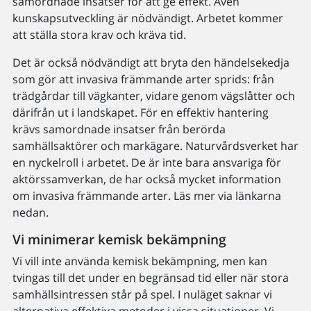
samordnade insatser för att ge effekt. Även
kunskapsutveckling är nödvändigt. Arbetet kommer
att ställa stora krav och kräva tid.
Det är också nödvändigt att bryta den händelsekedja
som gör att invasiva främmande arter sprids: från
trädgårdar till vägkanter, vidare genom vägslåtter och
därifrån ut i landskapet. För en effektiv hantering
krävs samordnade insatser från berörda
samhällsaktörer och markägare. Naturvårdsverket har
en nyckelroll i arbetet. De är inte bara ansvariga för
aktörssamverkan, de har också mycket information
om invasiva främmande arter. Läs mer via länkarna
nedan.
Vi minimerar kemisk bekämpning
Vi vill inte använda kemisk bekämpning, men kan
tvingas till det under en begränsad tid eller när stora
samhällsintressen står på spel. I nuläget saknar vi
alternativa effektiva metoder i vissa situationer. Vi