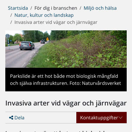
Du
Startsida
För dig i branschen
Miljö och hälsa
är
Natur, kultur och landskap
här:
Invasiva arter vid vägar och järnvägar
Parkslide är ett hot både mot biologisk mångfald
och själva infrastrukturen. Foto: Naturvårdsverket
Invasiva arter vid vägar och järnvägar
Dela
Kontaktuppgifter