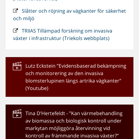
Slåtter och röjning av vägkanter för säkerhet
och miljö
TRIIAS Tillämpad forskning om invasiva
växter i infrastruktur (Triekols webbplats)
Lutz Eckstein ”Evidensbaserad bekämpning
och monitorering av den invasiva
blomsterlupinen längs artrika vägkanter”
(Youtube)
Tina D’Hertefeldt - ”Kan värmebehandling
av biomassa och biologisk kontroll under
markytan möjliggöra återvinning vid
kontroll av främmande invasiva växter?”