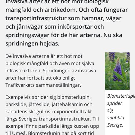
Invasiva arter är ett hot mot biologisk
mångfald och artrikedom. Och ofta fungerar
transportinfrastruktur som hamnar, vägar
och järnvägar som inkörsportar och
spridningsvägar för de här arterna. Nu ska
spridningen hejdas.
De invasiva arterna är ett hot mot
biologisk mångfald och även mot själva
infrastrukturen. Spridningen av invasiva
arter har fortsatt att öka enligt
Trafikverkets sammanställningar.
Blomsterlupi
Exempelvis sprider sig blomsterlupin,
sprider
parkslide, jätteslide, jättebalsamin och
sig
kanadensiskt gullris i exponentiell takt
snabbt i
längs Sveriges transportinfrastruktur. Till
Sverige.
exempel finns parkslide längs kusten upp
till Umeå. Blomsterlupin har på kort tid