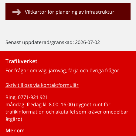
Viltkartor för planering av infrastruktur
Senast uppdaterad/granskad: 2026-07-02
Trafikverket
För frågor om väg, järnväg, färja och övriga frågor.
Skriv till oss via kontaktformulär
Ring, 0771-921 921
måndag–fredag kl. 8.00–16.00 (dygnet runt för
trafikinformation och akuta fel som kräver omedelbar
åtgärd)
Mer om