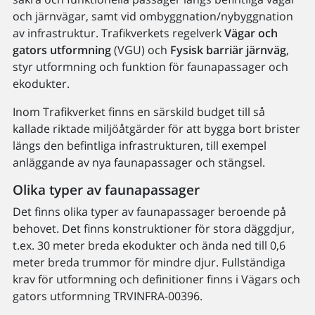
och järnvägar, samt vid ombyggnation/nybyggnation
av infrastruktur. Trafikverkets regelverk
Vägar och
gators utformning
(VGU) och
Fysisk barriär järnväg
,
styr utformning och funktion för faunapassager och
ekodukter.
Inom Trafikverket finns en särskild budget till så
kallade riktade miljöåtgärder för att bygga bort brister
längs den befintliga infrastrukturen, till exempel
anläggande av nya faunapassager och stängsel.
Olika typer av faunapassager
Det finns olika typer av faunapassager beroende på
behovet. Det finns konstruktioner för stora däggdjur,
t.ex. 30 meter breda ekodukter och ända ned till 0,6
meter breda trummor för mindre djur. Fullständiga
krav för utformning och definitioner finns i Vägars och
gators utformning TRVINFRA-00396.