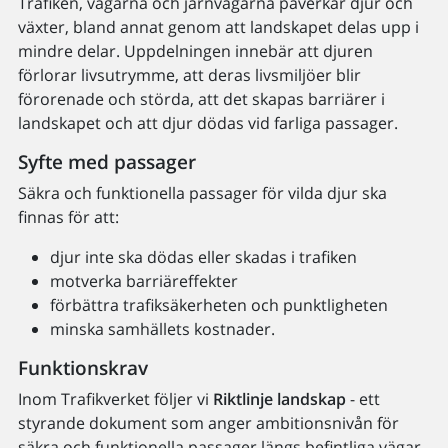
Trafiken, vägarna och järnvägarna påverkar djur och
växter, bland annat genom att landskapet delas upp i
mindre delar. Uppdelningen innebär att djuren
förlorar livsutrymme, att deras livsmiljöer blir
förorenade och störda, att det skapas barriärer i
landskapet och att djur dödas vid farliga passager.
Syfte med passager
Säkra och funktionella passager för vilda djur ska
finnas för att:
djur inte ska dödas eller skadas i trafiken
motverka barriäreffekter
förbättra trafiksäkerheten och punktligheten
minska samhällets kostnader.
Funktionskrav
Inom Trafikverket följer vi
Riktlinje landskap
- ett
styrande dokument som anger ambitionsnivån för
säkra och funktionella passager längs befintliga vägar