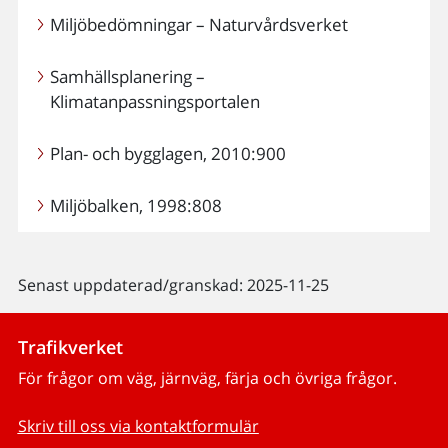
Miljöbedömningar – Naturvårdsverket
Samhällsplanering –
Klimatanpassningsportalen
Plan- och bygglagen, 2010:900
Miljöbalken, 1998:808
Senast uppdaterad/granskad: 2025-11-25
Trafikverket
För frågor om väg, järnväg, färja och övriga frågor.
Skriv till oss via kontaktformulär