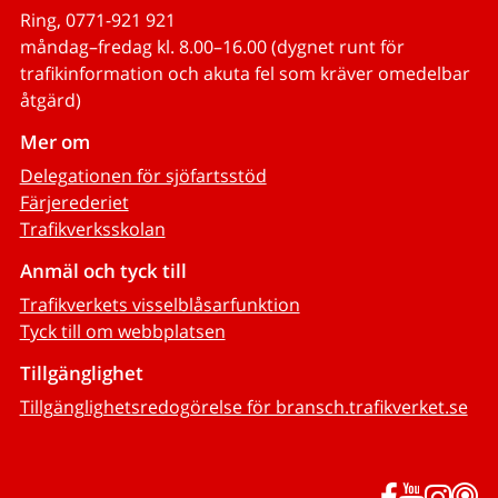
Ring, 0771-921 921
måndag–fredag kl. 8.00–16.00 (dygnet runt för
trafikinformation och akuta fel som kräver omedelbar
åtgärd)
Mer om
Delegationen för sjöfartsstöd
Färjerederiet
Trafikverksskolan
Anmäl och tyck till
Trafikverkets visselblåsarfunktion
Tyck till om webbplatsen
Tillgänglighet
Tillgänglighetsredogörelse för bransch.trafikverket.se
Facebook
YouTub
Inst
P