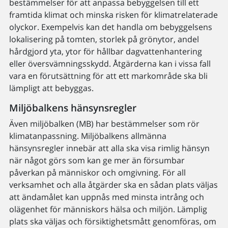
bestämmelser för att anpassa bebyggelsen till ett
framtida klimat och minska risken för klimatrelaterade
olyckor. Exempelvis kan det handla om bebyggelsens
lokalisering på tomten, storlek på grönytor, andel
hårdgjord yta, ytor för hållbar dagvattenhantering
eller översvämningsskydd. Åtgärderna kan i vissa fall
vara en förutsättning för att ett markområde ska bli
lämpligt att bebyggas.
Miljöbalkens hänsynsregler
Även miljöbalken (MB) har bestämmelser som rör
klimatanpassning. Miljöbalkens allmänna
hänsynsregler innebär att alla ska visa rimlig hänsyn
när något görs som kan ge mer än försumbar
påverkan på människor och omgivning. För all
verksamhet och alla åtgärder ska en sådan plats väljas
att ändamålet kan uppnås med minsta intrång och
olägenhet för människors hälsa och miljön. Lämplig
plats ska väljas och försiktighetsmått genomföras, om