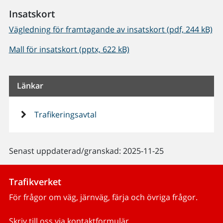
Insatskort
Vägledning för framtagande av insatskort (pdf, 244 kB)
Mall för insatskort (pptx, 622 kB)
Länkar
Trafikeringsavtal
Senast uppdaterad/granskad: 2025-11-25
Trafikverket
För frågor om väg, järnväg, färja och övriga frågor.
Skriv till oss via kontaktformulär