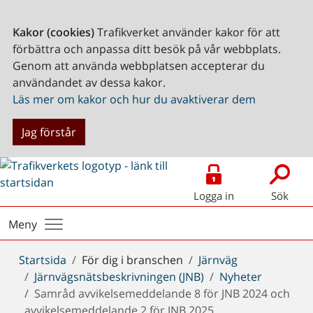
Kakor (cookies)
Trafikverket använder kakor för att
förbättra och anpassa ditt besök på vår webbplats.
Genom att använda webbplatsen accepterar du
användandet av dessa kakor.
Läs mer om kakor och hur du avaktiverar dem
Jag förstår
Logga in
Sök
Meny
Du
Startsida
För dig i branschen
Järnväg
är
Järnvägsnätsbeskrivningen (JNB)
Nyheter
här:
Samråd avvikelsemeddelande 8 för JNB 2024 och
avvikelsemeddelande 2 för JNB 2025