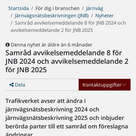
Du
Startsida
För dig i branschen
Järnväg
är
Järnvägsnätsbeskrivningen (JNB)
Nyheter
här:
Samråd avvikelsemeddelande 8 för JNB 2024 och
avvikelsemeddelande 2 för JNB 2025
Denna nyhet är äldre än 6 månader
Samråd avvikelsemeddelande 8 för
JNB 2024 och avvikelsemeddelande 2
för JNB 2025
Dela
Kontaktuppgifter
Trafikverket avser att ändra i
järnvägsnätsbeskrivning 2024 och
järnvägsnätsbeskrivning 2025 och inbjuder
berörda parter till ett samråd om föreslagna
ändringar.