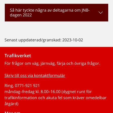
Så här tyckte några av deltagarna om JNB-
dagen 2022
Senast uppdaterad/granskad: 2023-10-02
Trafikverket
För frågor om väg, järnväg, färja och övriga frågor.
Skriv till oss via kontaktformulär
Ring, 0771-921 921
måndag–fredag kl. 8.00–16.00 (dygnet runt för
trafikinformation och akuta fel som kräver omedelbar
åtgärd)