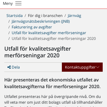
Meny
Du
Startsida
För dig i branschen
Järnväg
är
Järnvägsnätsbeskrivningen (JNB)
här:
Fakturering av avgifter
Utfall för kvalitetsavgifter merförseningar
Utfall för kvalitetsavgifter merförseningar 2020
Utfall för kvalitetsavgifter
merförseningar 2020
Dela
Kontaktuppgifter
Här presenteras det ekonomiska utfallet av
kvalitetsavgifterna för merförseningar 2020.
Utfallet presenteras här på övergripande nivå. Om du
vill veta mer om just ditt bolags utfall så tillhandahåller