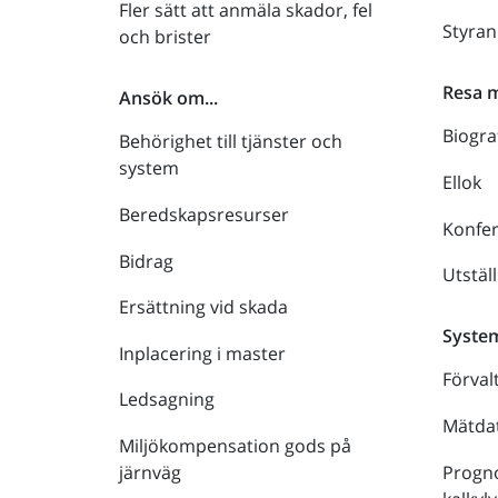
Fler sätt att anmäla skador, fel
Styra
och brister
Resa 
Ansök om...
Biogra
Behörighet till tjänster och
system
Ellok
Beredskapsresurser
Konfe
Bidrag
Utstäl
Ersättning vid skada
Syste
Inplacering i master
Förval
Ledsagning
Mätdat
Miljökompensation gods på
Progno
järnväg