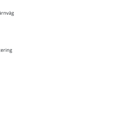
ärnväg
ering