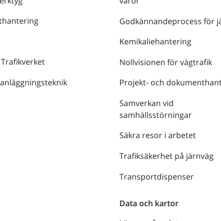
verktyg
varor
thantering
Godkännandeprocess för j
Kemikaliehantering
 Trafikverket
Nollvisionen för vägtrafik
 anläggningsteknik
Projekt- och dokumenthant
Samverkan vid
samhällsstörningar
Säkra resor i arbetet
Trafiksäkerhet på järnväg
Transportdispenser
Data och kartor