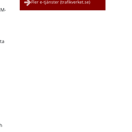
Fler e-tjänster (trafikverket.se)
CM-
ta
h