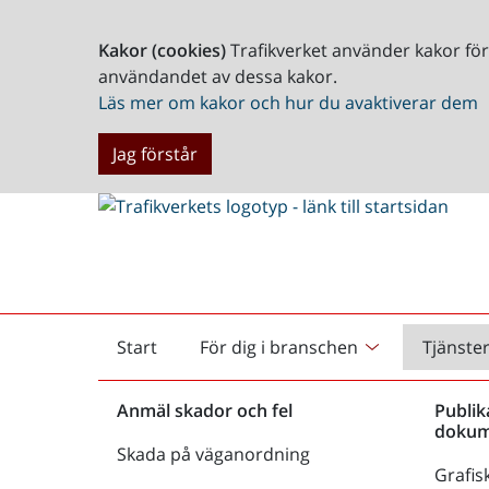
Kakor (cookies)
Trafikverket använder kakor fö
användandet av dessa kakor.
Läs mer om kakor och hur du avaktiverar dem
Jag förstår
Start
För dig i branschen
Tjänste
Startsida
Anmäl skador och fel
Publik
dokum
Skada på väganordning
Grafisk