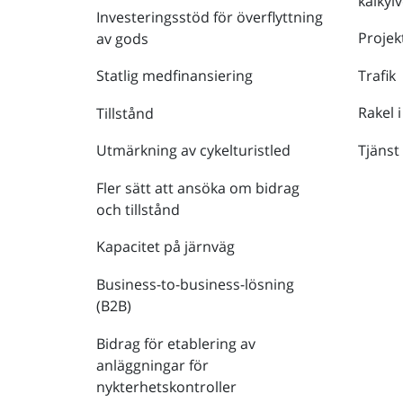
kalkyl
Investeringsstöd för överflyttning
Projek
av gods
Trafik
Statlig medfinansiering
Rakel i
Tillstånd
Tjänst
Utmärkning av cykelturistled
Fler sätt att ansöka om bidrag
och tillstånd
Kapacitet på järnväg
Business-to-business-lösning
(B2B)
Bidrag för etablering av
anläggningar för
nykterhetskontroller