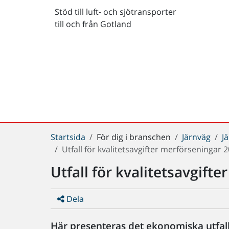
Stöd till luft- och sjötransporter
till och från Gotland
Du
Startsida
För dig i branschen
Järnväg
J
är
Utfall för kvalitetsavgifter merförseningar 
här:
Utfall för kvalitetsavgift
Dela
Här presenteras det ekonomiska utfall