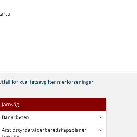
karta
Utfall för kvalitetsavgifter merförseningar
Järnväg
Banarbeten
Årstidstyrda väderberedskapsplaner