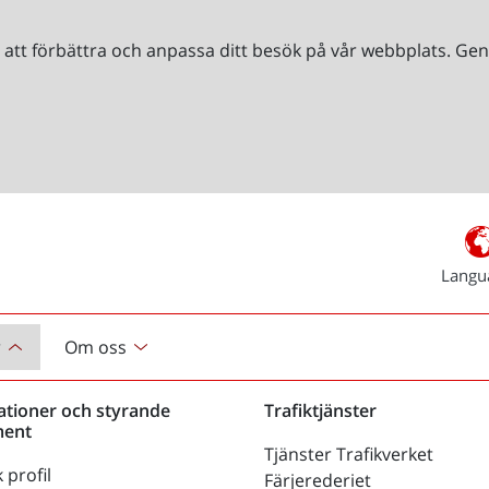
r att förbättra och anpassa ditt besök på vår webbplats. 
Langu
r
Om oss
ationer och styrande
Trafiktjänster
ent
Tjänster Trafikverket
 profil
Färjerederiet