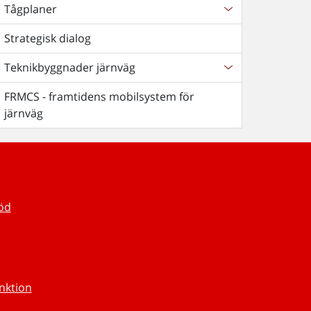
Tågplaner
Strategisk dialog
Teknikbyggnader järnväg
FRMCS - framtidens mobilsystem för
järnväg
töd
unktion