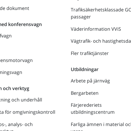
nde dokument
Trafiksäkerhetsklassade G
passager
med konferensvagn
Väderinformation VViS
fvagn
Vägtrafik- och hastighetsda
Fler trafiktjänster
rensmotorvagn
Utbildningar
lningsvagn
Arbete på järnväg
m och verktyg
Bergarbeten
tning och underhåll
Färjerederiets
a för omgivningskontroll
utbildningscentrum
s-, analys- och
Farliga ämnen i material oc