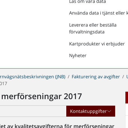
Läs om våra data
Använda data i tjänst eller 
Leverera eller beställa
förvaltningsdata
Kartprodukter vi erbjuder
Nyheter
ärnvägsnätsbeskrivningen (JNB)
Fakturering av avgifter
2017
er merförseningar 2017
Kontaktuppgifter
et av kvalitetsavgifterna för merförseningar