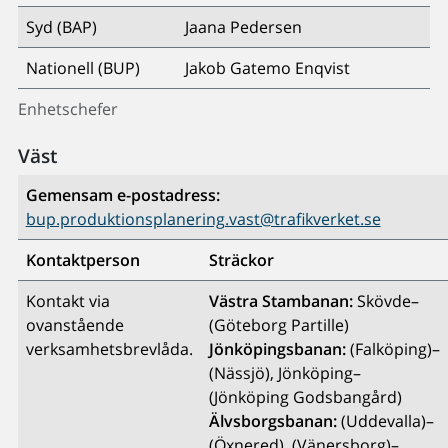
Syd (BAP)
Jaana Pedersen
Nationell (BUP)
Jakob Gatemo Enqvist
Enhetschefer
Väst
Gemensam e-postadress:
bup.produktionsplanering.vast@trafikverket.se
Kontaktperson
Sträckor
Kontakt via
Västra Stambanan:
Skövde–
ovanstående
(Göteborg Partille)
verksamhetsbrevlåda.
Jönköpingsbanan:
(Falköping)–
(Nässjö), Jönköping–
(Jönköping Godsbangård)
Älvsborgsbanan:
(Uddevalla)–
(Öxnered), (Vänersborg)–