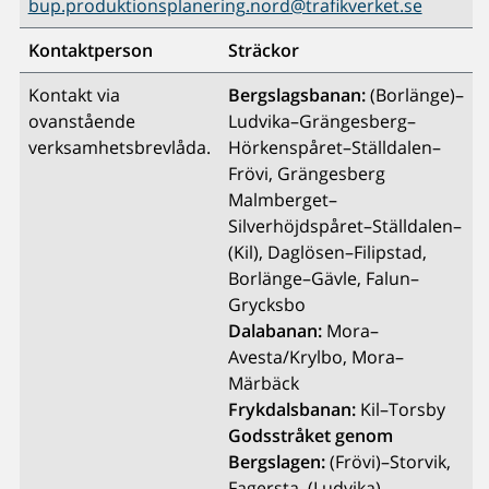
bup.produktionsplanering.nord@trafikverket.se
Kontaktperson
Sträckor
Kontakt via
Bergslagsbanan:
(Borlänge)–
ovanstående
Ludvika–Grängesberg–
verksamhetsbrevlåda.
Hörkenspåret–Ställdalen–
Frövi, Grängesberg
Malmberget–
Silverhöjdspåret–Ställdalen–
(Kil), Daglösen–Filipstad,
Borlänge–Gävle, Falun–
Grycksbo
Dalabanan:
Mora–
Avesta/Krylbo, Mora–
Märbäck
Frykdalsbanan:
Kil–Torsby
Godsstråket genom
Bergslagen:
(Frövi)–Storvik,
Fagersta–(Ludvika),