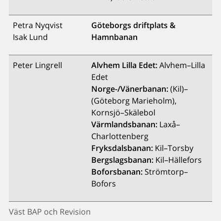
Petra Nyqvist
Göteborgs driftplats &
Isak Lund
Hamnbanan
Peter Lingrell
Alvhem Lilla Edet:
Alvhem–Lilla
Edet
Norge-/Vänerbanan:
(Kil)–
(Göteborg Marieholm),
Kornsjö–Skälebol
Värmlandsbanan:
Laxå–
Charlottenberg
Fryksdalsbanan:
Kil–Torsby
Bergslagsbanan:
Kil–Hällefors
Boforsbanan:
Strömtorp–
Bofors
Väst BAP och Revision