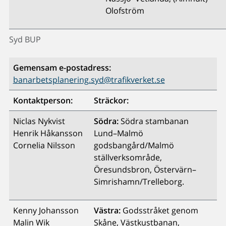
Olofström
Syd BUP
Gemensam e-postadress:
banarbetsplanering.syd@trafikverket.se
Kontaktperson:
Sträckor:
Niclas Nykvist
Södra:
Södra stambanan
Henrik Håkansson
Lund–Malmö
Cornelia Nilsson
godsbangård/Malmö
ställverksområde,
Öresundsbron, Östervärn–
Simrishamn/Trelleborg.
Kenny Johansson
Västra:
Godsstråket genom
Malin Wik
Skåne, Västkustbanan,