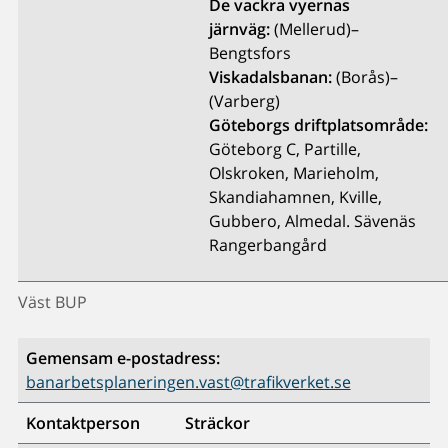
De vackra vyernas
järnväg:
(Mellerud)–
Bengtsfors
Viskadalsbanan:
(Borås)–
(Varberg)
Göteborgs driftplatsområde:
Göteborg C, Partille,
Olskroken, Marieholm,
Skandiahamnen, Kville,
Gubbero, Almedal. Sävenäs
Rangerbangård
Väst BUP
Gemensam e-postadress:
banarbetsplaneringen.vast@trafikverket.se
Kontaktperson
Sträckor