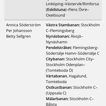
Linköping–Västervik/Rimforsa
(
Eskilstuna
)–Flens Övre–
Oxelösund
Annica Söderström
Västra Stambanan:
Stockholm
Per Johansson
C–Flemingsberg
Betty Sellgren
Nynäsbanan:
Älvsjö–
Nynäshamn
Pendelstråket:
Flemingsberg–
Södertälje Hamn–Södertälje C
Citybanan:
Stockholm City–
Stockholm Odenplan–
(Tomteboda Ö)
Värtabanan
, Hagalund,
Tomteboda
Ostkustbanan:
Stockholm C–
(Uppsala C)
Mälarbanan:
Stockholm C–
Bålsta