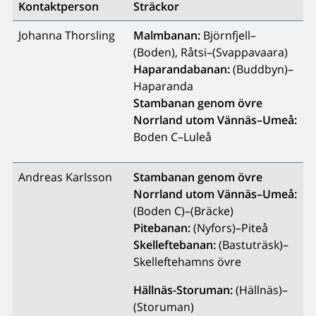
Kontaktperson
Sträckor
Johanna Thorsling
Malmbanan:
Björnfjell–
(Boden), Råtsi–(Svappavaara)
Haparandabanan:
(Buddbyn)–
Haparanda
Stambanan genom övre
Norrland utom Vännäs–Umeå:
Boden C–Luleå
Andreas Karlsson
Stambanan genom övre
Norrland utom Vännäs–Umeå:
(Boden C)–(Bräcke)
Pitebanan:
(Nyfors)–Piteå
Skelleftebanan:
(Bastuträsk)–
Skelleftehamns övre
Hällnäs-Storuman:
(Hällnäs)–
(Storuman)