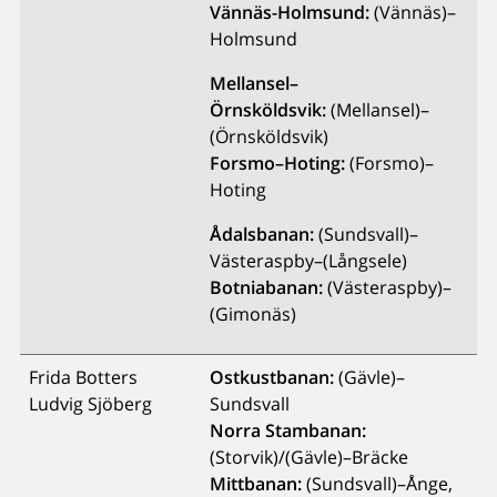
Vännäs-Holmsund:
(Vännäs)–
Holmsund
Mellansel–
Örnsköldsvik:
(Mellansel)–
(Örnsköldsvik)
Forsmo–Hoting:
(Forsmo)–
Hoting
Ådalsbanan:
(Sundsvall)–
Västeraspby–(Långsele)
Botniabanan:
(Västeraspby)–
(Gimonäs)
Frida Botters
Ostkustbanan:
(Gävle)–
Ludvig Sjöberg
Sundsvall
Norra Stambanan:
(Storvik)/(Gävle)–Bräcke
Mittbanan:
(Sundsvall)–Ånge,