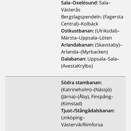
Sala–Oxelösund:
Sala–
Västerås
Bergslagspendeln: (Fagersta
Central)–Kolbäck
Ostkustbanan:
(Ulriksdal)–
Märsta–Uppsala–Löten
Arlandabanan:
(Skavstaby)–
Arlanda–(Myrbacken)
Dalabanan:
Uppsala–Sala–
(AvestaKrylbo)
Södra stambanan:
(Katrineholm)–(Nässjö)
(Järna)–(Åby), Finspång–
(Kimstad)
Tjust-/Stångådalsbanan:
Linköping–
Västervik/Rimforsa