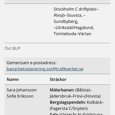
Stockholm C driftplats–
Älvsjö–Stuvsta, –
Sundbyberg,
–Ulriksdal/Hagalund,
Tomteboda–Värtan
Öst BUP
Gemensam e-postadress:
banarbetsplanering.ost@trafikverket.se
Namn
Sträckor
Sara Johansson
Mälarbanan:
(Bålsta)–
Sofie Eriksson
Jädersbruk–Frövi–(Hovsta)
Bergslagspendeln:
Kolbäck–
(Fagersta C/Snyten)
Sala–
Västerås N–Eskilstuna