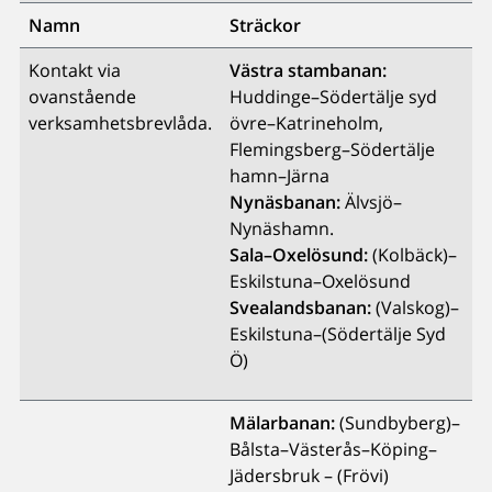
Namn
Sträckor
Kontakt via
Västra stambanan:
ovanstående
Huddinge–Södertälje syd
verksamhetsbrevlåda.
övre–Katrineholm,
Flemingsberg–Södertälje
hamn–Järna
Nynäsbanan:
Älvsjö–
Nynäshamn.
Sala–Oxelösund:
(Kolbäck)–
Eskilstuna–Oxelösund
Svealandsbanan:
(Valskog)–
Eskilstuna–(Södertälje Syd
Ö)
Mälarbanan:
(Sundbyberg)–
Bålsta–Västerås–Köping–
Jädersbruk – (Frövi)