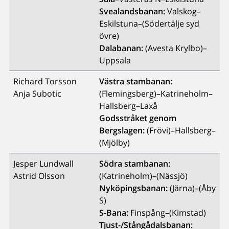
Svealandsbanan:
Valskog–
Eskilstuna–(Södertälje syd
övre)
Dalabanan:
(Avesta Krylbo)–
Uppsala
Richard Torsson
Västra stambanan:
Anja Subotic
(Flemingsberg)–Katrineholm–
Hallsberg–Laxå
Godsstråket genom
Bergslagen:
(Frövi)–Hallsberg–
(Mjölby)
Jesper Lundwall
Södra stambanan:
Astrid Olsson
(Katrineholm)–(Nässjö)
Nyköpingsbanan:
(Järna)–(Åby
S)
S-Bana:
Finspång–(Kimstad)
Tjust-/Stångådalsbanan: