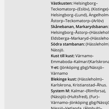
Västkusten:
Helsingborg–
Teckomatorp–(Eslöv), (Kistinge)
Helsingborg–(Lund), Ängelholm
Åstorp–Teckomatorp–(Arlöv)
Skånebanan, Markarydsbanan:
Helsingborg–Åstorp–(Hässlehol
Eldsberga–Markaryd–(Hässleho
Södra stambanan:
(Hässleholm
Nässjö.
Kust till kust:
Värnamo-
Emmaboda–Kalmar/(Karlskrona
Y-et:
(Jönköping gbg)/Nässjö–
Värnamo
Blekinge kust:
(Hässleholm)–
Karlskrona, Kristianstad–Åhus.
System M:
Kalmar–(Rimforsa),
(Nässjö)–(Hultsfred), (Fur)–
Värnamo–Jönköping gbg/Nässjö
Nässjö–Vetlanda, (Älmhult)–