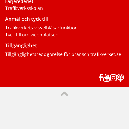
Färjerederiet
Trafikverksskolan
Anmäl och tyck till
Trafikverkets visselblåsarfunktion
Tyck till om webbplatsen
Tillgänglighet
Tillgänglighetsredogörelse för bransch.trafikverket.se
Facebook
YouTub
Inst
P
Till sidans topp