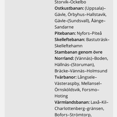
Storvik–Ockelbo
Ostkustbanan:
(Uppsala)–
Gävle, Örbyhus–Hallstavik,
Gävle–(Sundsvall), Åänge–
Sandarne
Pitebanan:
Nyfors–Piteå
Skelleftebanan:
Bastuträsk–
Skelleftehamn
Stambanan genom övre
Norrland:
(Vännäs)–Boden,
Hällnäs–(Storuman),
Bräcke–Vännäs–Holmsund
Tvärbanor:
Långsele–
Västeraspby, Mellansel–
Örnsköldsvik, Forsmo–
Hoting
Värmlandsbanan:
Laxå–Kil–
Charlottenberg–gränsen,
Bofors–Strömtorp,