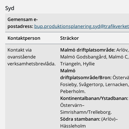
Syd
Gemensam e-
postadress:
bup.produktionsplanering.syd@trafikverket
Kontaktperson
Sträckor
Kontakt via
Malmö driftplatsområde:
Arlöv,
ovanstående
Malmö Godsbangård, Malmö C,
verksamhetsbrevlåda.
Triangeln, Hyllie
Malmö
driftplatsområde/Bron:
Östervä
Fosieby, Svågertorp, Lernacken,
Peberholm.
Kontinentalbanan/Ystadbanan:
Östervärn–
Simrishamn/Trelleborg.
Södra stambanan:
(Arlöv)–
Hässleholm