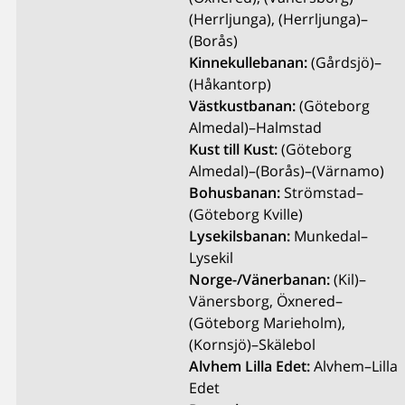
(Herrljunga), (Herrljunga)–
(Borås)
Kinnekullebanan:
(Gårdsjö)–
(Håkantorp)
Västkustbanan:
(Göteborg
Almedal)–Halmstad
Kust till Kust:
(Göteborg
Almedal)–(Borås)–(Värnamo)
Bohusbanan:
Strömstad–
(Göteborg Kville)
Lysekilsbanan:
Munkedal–
Lysekil
Norge-/Vänerbanan:
(Kil)–
Vänersborg, Öxnered–
(Göteborg Marieholm),
(Kornsjö)–Skälebol
Alvhem Lilla Edet:
Alvhem–Lilla
Edet