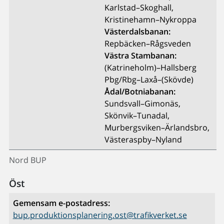
Karlstad–Skoghall,
Kristinehamn–Nykroppa
Västerdalsbanan:
Repbäcken–Rågsveden
Västra Stambanan:
(Katrineholm)–Hallsberg
Pbg/Rbg–Laxå–(Skövde)
Ådal/Botniabanan:
Sundsvall–Gimonäs,
Skönvik–Tunadal,
Murbergsviken–Ärlandsbro,
Västeraspby–Nyland
Nord BUP
Öst
Gemensam e-postadress:
bup.produktionsplanering.ost@trafikverket.se