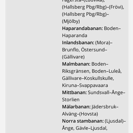
(Hallsberg Pbg/Rbg)–(Frövi),
(Hallsberg Pbg/Rbg)–
(Mjölby)
Haparandabanan:
Boden–
Haparanda
Inlandsbanan:
(Mora)–
Brunflo, Östersund–
(Gällivare)
Malmbanan:
Boden–
Riksgränsen, Boden–Luleå,
Gällivare–Koskullskulle,
Kiruna–Svappavaara
Mittbanan:
Sundsvall–Ånge–
Storlien
Mälarbanan:
Jädersbruk–
Alväng–(Hovsta)
Norra stambanan:
(Ljusdal)–
Ånge, Gävle–Ljusdal,