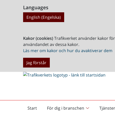
Languages
English (Engelska)
Kakor (cookies)
Trafikverket använder kakor fö
användandet av dessa kakor.
Läs mer om kakor och hur du avaktiverar dem
Jag förstår
Start
För dig i branschen
Tjänste
Startsida