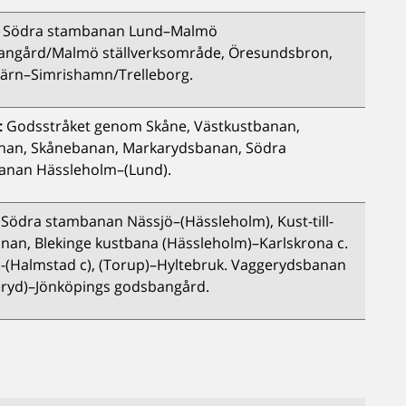
Södra stambanan Lund–Malmö
angård/Malmö ställverksområde, Öresundsbron,
ärn–Simrishamn/Trelleborg.
:
Godsstråket genom Skåne, Västkustbanan,
nan, Skånebanan, Markarydsbanan, Södra
anan Hässleholm–(Lund).
Södra stambanan Nässjö–(Hässleholm), Kust-till-
nan, Blekinge kustbana (Hässleholm)–Karlskrona c.
-(Halmstad c), (Torup)–Hyltebruk. Vaggerydsbanan
ryd)–Jönköpings godsbangård.