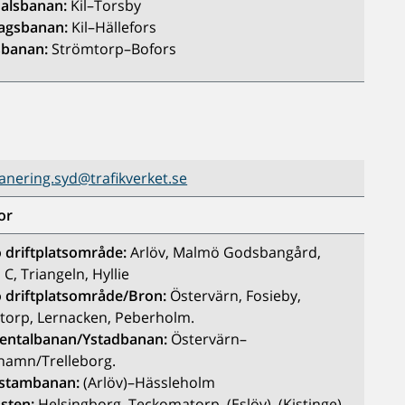
dalsbanan:
Kil–Torsby
lagsbanan:
Kil–Hällefors
sbanan:
Strömtorp–Bofors
anering.syd@trafikverket.se
or
driftplatsområde:
Arlöv, Malmö Godsbangård,
C, Triangeln, Hyllie
driftplatsområde/Bron:
Östervärn, Fosieby,
torp, Lernacken, Peberholm.
entalbanan/Ystadbanan:
Östervärn–
hamn/Trelleborg.
 stambanan:
(Arlöv)–Hässleholm
sten:
Helsingborg–Teckomatorp–(Eslöv), (Kistinge)–