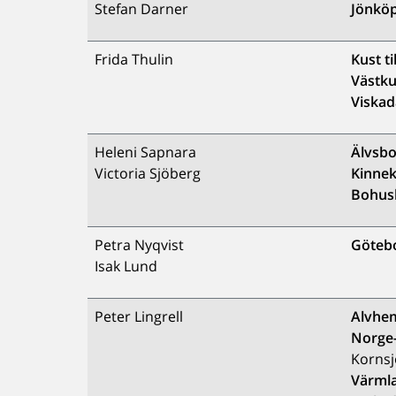
Stefan Darner
Jönkö
Frida Thulin
Kust ti
Västk
Viskad
Heleni Sapnara
Älvsb
Victoria Sjöberg
Kinnek
Bohus
Petra Nyqvist
Götebo
Isak Lund
Peter Lingrell
Alvhem
Norge
Kornsj
Värml