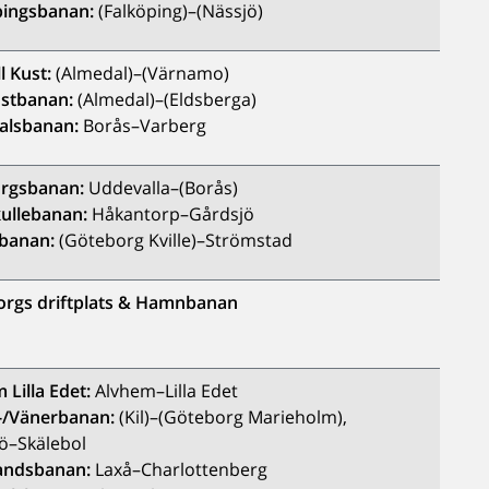
pingsbanan:
(Falköping)–(Nässjö)
ll Kust:
(Almedal)–(Värnamo)
ustbanan:
(Almedal)–(Eldsberga)
alsbanan:
Borås–Varberg
orgsbanan:
Uddevalla–(Borås)
ullebanan:
Håkantorp–Gårdsjö
banan:
(Göteborg Kville)–Strömstad
rgs driftplats & Hamnbanan
 Lilla Edet:
Alvhem–Lilla Edet
-/Vänerbanan:
(Kil)–(Göteborg Marieholm),
ö–Skälebol
andsbanan:
Laxå–Charlottenberg