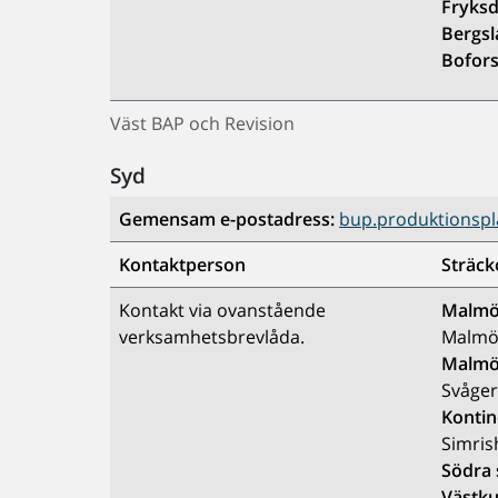
Fryks
Bergs
Bofor
Väst BAP och Revision
Syd
Gemensam e-postadress:
bup.produktionspl
Kontaktperson
Sträck
Kontakt via ovanstående
Malmö 
verksamhetsbrevlåda.
Malmö 
Malmö 
Svåger
Kontin
Simris
Södra
Västku