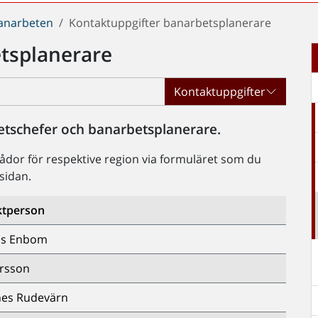
anarbeten
Kontaktuppgifter banarbetsplanerare
tsplanerare
Kontaktuppgifter
hetschefer och banarbetsplanerare.
dor för respektive region via formuläret som du
sidan.
ktperson
as Enbom
rsson
nes Rudevärn