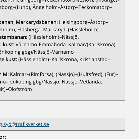
gborg–(Lund), Ängelholm–Åstorp–Teckomatorp–
banan, Markarydsbanan:
Helsingborg–Åstorp–
eholm), Eldsberga–Markaryd–(Hässleholm)
 stambanan:
(Hässleholm)–Nässjö.
ll kust:
Värnamo-Emmaboda–Kalmar/(Karlskrona).
önköping gbg)/Nässjö–Värnamo
ge kust:
(Hässleholm)–Karlskrona, Kristianstad–
m M:
Kalmar–(Rimforsa), (Nässjö)–(Hultsfred), (Fur)–
o–Jönköping gbg/Nässjö, Nässjö–Vetlanda,
lt)–Olofström
.syd@trafikverket.se
or: