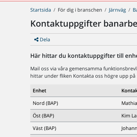
Du
Startsida
För dig i branschen
Järnväg
B
är
Kontaktuppgifter banarbe
här:
Dela
Här hittar du kontaktuppgifter till en
Mail oss via våra gemensamma funktionsbrevlå
hittar under fliken Kontakta oss högre upp på 
Enhet
Konta
Nord (BAP)
Mathi
Öst (BAP)
Kim La
Väst (BAP)
Johan