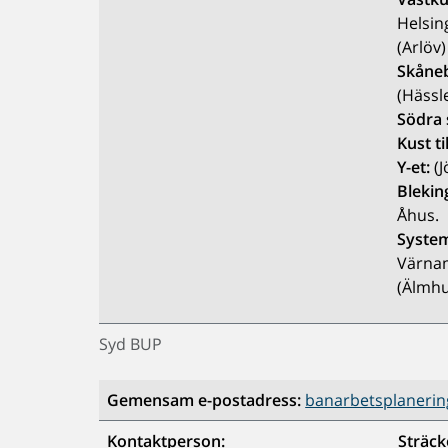
Helsin
(Arlöv)
Skåne
(Hässl
Södra
Kust ti
Y-et:
(J
Blekin
Åhus.
Syste
Värnam
(Älmhu
Syd BUP
Gemensam e-postadress:
banarbetsplanering
Kontaktperson:
Sträck