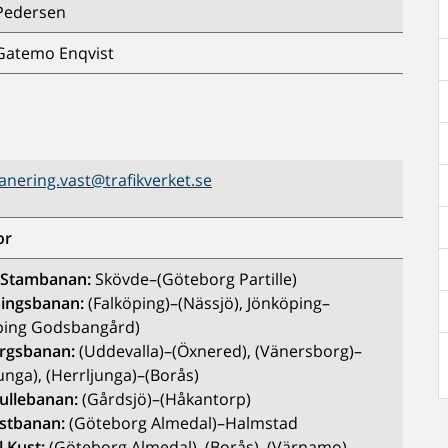
Pedersen
Gatemo Enqvist
nering.vast@trafikverket.se
or
 Stambanan:
Skövde–(Göteborg Partille)
pingsbanan:
(Falköping)–(Nässjö), Jönköping–
ping Godsbangård)
rgsbanan:
(Uddevalla)–(Öxnered), (Vänersborg)–
unga), (Herrljunga)–(Borås)
ullebanan:
(Gårdsjö)–(Håkantorp)
stbanan:
(Göteborg Almedal)–Halmstad
ll Kust:
(Göteborg Almedal)–(Borås)–(Värnamo)