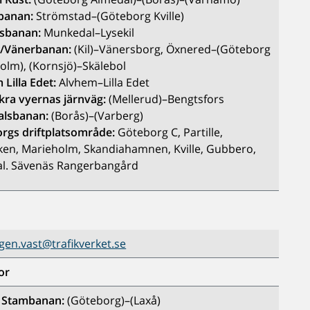
banan:
Strömstad–(Göteborg Kville)
lsbanan:
Munkedal–Lysekil
-/Vänerbanan:
(Kil)–Vänersborg, Öxnered–(Göteborg
olm), (Kornsjö)–Skälebol
 Lilla Edet:
Alvhem–Lilla Edet
kra vyernas järnväg:
(Mellerud)–Bengtsfors
alsbanan:
(Borås)–(Varberg)
rgs driftplatsområde:
Göteborg C, Partille,
ken, Marieholm, Skandiahamnen, Kville, Gubbero,
l. Sävenäs Rangerbangård
en.vast@trafikverket.se
or
a Stambanan:
(Göteborg)–(Laxå)