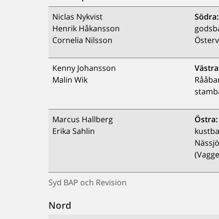
Niclas Nykvist
Södra:
Henrik Håkansson
godsb
Cornelia Nilsson
Österv
Kenny Johansson
Västra
Malin Wik
Rååba
stamb
Marcus Hallberg
Östra:
Erika Sahlin
kustba
Nässjö
(Vagge
Syd BAP och Revision
Nord