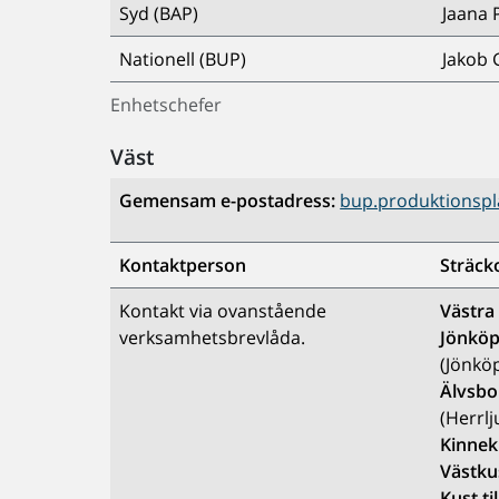
Syd (BAP)
Jaana 
Nationell (BUP)
Jakob 
Enhetschefer
Väst
Gemensam e-postadress:
bup.produktionspla
Kontaktperson
Sträck
Kontakt via ovanstående
Västra
verksamhetsbrevlåda.
Jönkö
(Jönkö
Älvsbo
(Herrlj
Kinnek
Västku
Kust ti