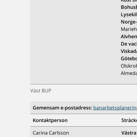
Bohus
Lyseki
Norge
Marieh
Alvhem
De vac
Viskad
Götebo
Olskro
Almeda
Väst BUP
Gemensam e-postadress:
banarbetsplanering
Kontaktperson
Sträck
Carina Carlsson
Västr