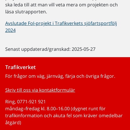
ska leda till att man vill veta mera om projekten och
läsa slutrapporten.
Avslutade FoI-projekt i Trafikverkets sjöfartsportfölj
2024
Senast uppdaterad/granskad: 2025-05-27
Trafikverket
För frågor om väg, järnväg, färja och övriga frågor.
Skriv till oss via kontaktformulär
Ring, 0771-921 921
måndag–fredag kl. 8.00–16.00 (dygnet runt för
trafikinformation och akuta fel som kräver omedelbar
åtgärd)