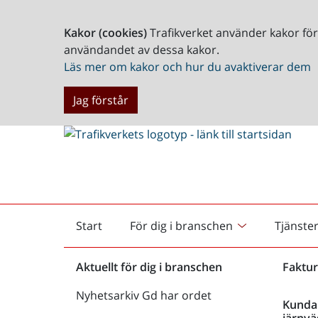
Kakor (cookies)
Trafikverket använder kakor fö
användandet av dessa kakor.
Läs mer om kakor och hur du avaktiverar dem
Jag förstår
Start
För dig i branschen
Tjänste
Startsida
Aktuellt för dig i branschen
Faktur
Nyhetsarkiv Gd har ordet
Kunda
järnvä