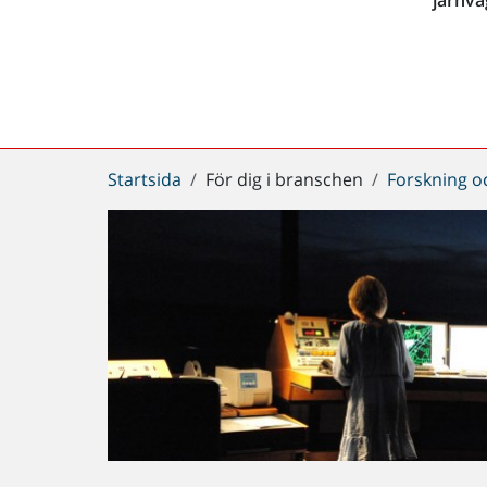
Du
Startsida
För dig i branschen
Forskning o
är
här: