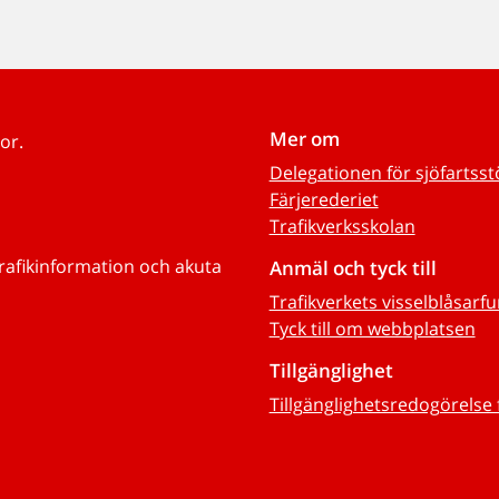
Mer om
or.
Delegationen för sjöfartss
Färjerederiet
Trafikverksskolan
trafikinformation och akuta
Anmäl och tyck till
Trafikverkets visselblåsarf
Tyck till om webbplatsen
Tillgänglighet
Tillgänglighetsredogörelse 