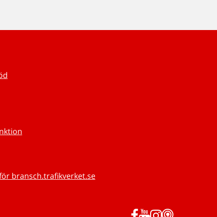
töd
unktion
för bransch.trafikverket.se
Facebook
YouTube
Instagram
Podd