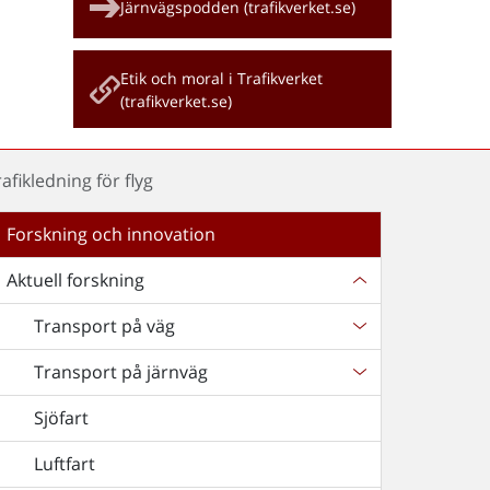
Järnvägspodden (trafikverket.se)
Etik och moral i Trafikverket
(trafikverket.se)
afikledning för flyg
Forskning och innovation
Aktuell forskning
Transport på väg
Transport på järnväg
Sjöfart
Luftfart