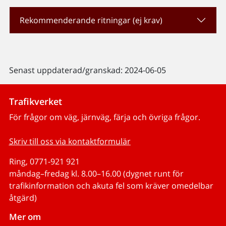
Rekommenderande ritningar (ej krav)
Senast uppdaterad/granskad: 2024-06-05
Trafikverket
För frågor om väg, järnväg, färja och övriga frågor.
Skriv till oss via kontaktformulär
Ring, 0771-921 921
måndag–fredag kl. 8.00–16.00 (dygnet runt för
trafikinformation och akuta fel som kräver omedelbar
åtgärd)
Mer om