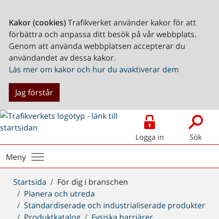
Kakor (cookies)
Trafikverket använder kakor för att
förbättra och anpassa ditt besök på vår webbplats.
Genom att använda webbplatsen accepterar du
användandet av dessa kakor.
Läs mer om kakor och hur du avaktiverar dem
Jag förstår
Logga in
Sök
Meny
Du
Startsida
För dig i branschen
är
Planera och utreda
här:
Standardiserade och industrialiserade produkter
Produktkatalog
Fysiska barriärer