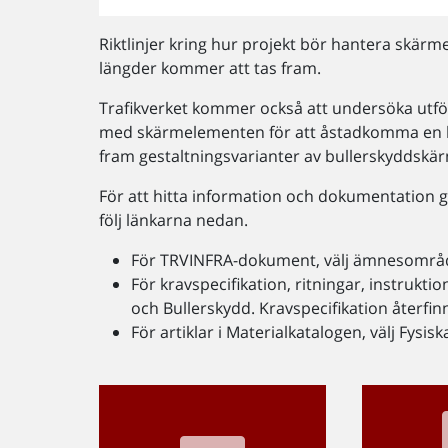
Riktlinjer kring hur projekt bör hantera skä
längder kommer att tas fram.
Trafikverket kommer också att undersöka utf
med skärmelementen för att åstadkomma en kos
fram gestaltningsvarianter av bullerskyddskä
För att hitta information och dokumentation 
följ länkarna nedan.
För TRVINFRA-dokument, välj ämnesområd
För kravspecifikation, ritningar, instrukti
och Bullerskydd. Kravspecifikation återfi
För artiklar i Materialkatalogen, välj Fysis