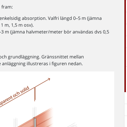
 fram:
nkelsidig absorption. Valfri längd 0–5 m (jämna
1 m, 1,5 m osv).
0–3 m (jämna halvmeter/meter bör användas dvs 0,5
g och grundläggning. Gränssnittet mellan
nläggning illustreras i figuren nedan.