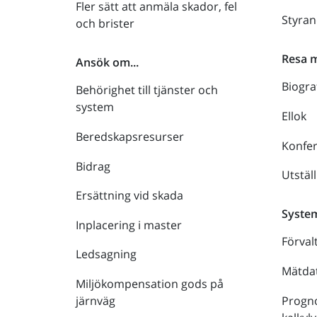
Fler sätt att anmäla skador, fel
Styra
och brister
Resa 
Ansök om...
Biogra
Behörighet till tjänster och
system
Ellok
Beredskapsresurser
Konfe
Bidrag
Utstäl
Ersättning vid skada
Syste
Inplacering i master
Förval
Ledsagning
Mätdat
Miljökompensation gods på
Progno
järnväg