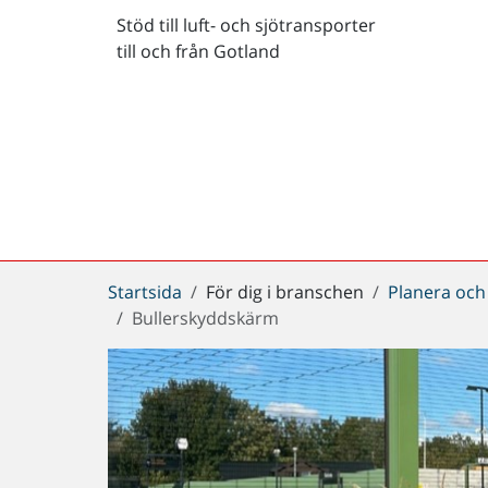
Stöd till luft- och sjötransporter
till och från Gotland
Du
Startsida
För dig i branschen
Planera och
är
Bullerskyddskärm
här: