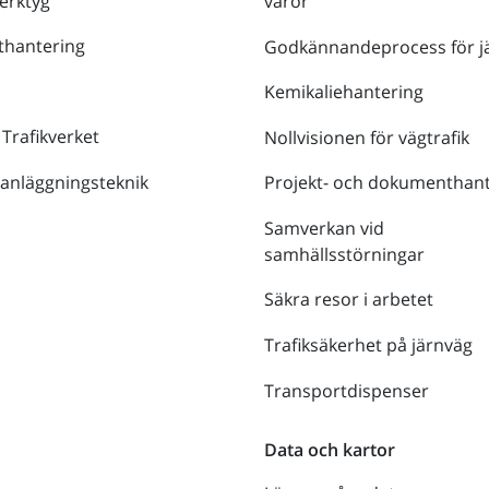
verktyg
varor
thantering
Godkännandeprocess för j
Kemikaliehantering
 Trafikverket
Nollvisionen för vägtrafik
 anläggningsteknik
Projekt- och dokumenthant
Samverkan vid
samhällsstörningar
Säkra resor i arbetet
Trafiksäkerhet på järnväg
Transportdispenser
Data och kartor