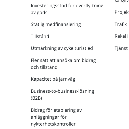
kalkyl
Investeringsstöd för överflyttning
Projek
av gods
Trafik
Statlig medfinansiering
Rakel i
Tillstånd
Tjänst
Utmärkning av cykelturistled
Fler sätt att ansöka om bidrag
och tillstånd
Kapacitet på järnväg
Business-to-business-lösning
(B2B)
Bidrag för etablering av
anläggningar för
nykterhetskontroller