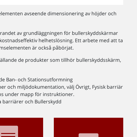
rmelementen avseende dimensionering av höjder och
örandet av grundläggningen för bullerskyddskärmar
tnadseffektiv helhetslösning. Ett arbete med att ta
rmselementen är också påbörjat.
gällande de produkter som tillhör bullerskyddsskärm,
e Ban- och Stationsutformning
oner och miljödokumentation, välj Övrigt, Fysisk barriär
nns under mapp för instruktioner.
ka barriärer och Bullerskydd