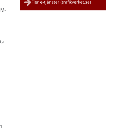
Fler e-tjänster (trafikverket.se)
CM-
ta
h