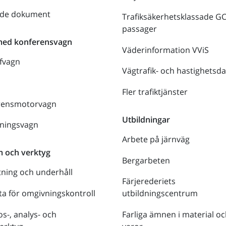
nde dokument
Trafiksäkerhetsklassade G
passager
med konferensvagn
Väderinformation VViS
fvagn
Vägtrafik- och hastighetsda
Fler trafiktjänster
rensmotorvagn
Utbildningar
lningsvagn
Arbete på järnväg
m och verktyg
Bergarbeten
tning och underhåll
Färjerederiets
a för omgivningskontroll
utbildningscentrum
s-, analys- och
Farliga ämnen i material oc