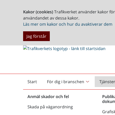
Kakor (cookies)
Trafikverket använder kakor fö
användandet av dessa kakor.
Läs mer om kakor och hur du avaktiverar dem
Jag förstår
Start
För dig i branschen
Tjänste
Startsida
Anmäl skador och fel
Publik
dokum
Skada på väganordning
Grafisk