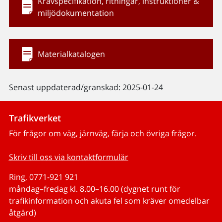
Kravspecifikation, ritningar, instruktioner &
miljödokumentation
Materialkatalogen
Senast uppdaterad/granskad: 2025-01-24
Trafikverket
För frågor om väg, järnväg, färja och övriga frågor.
Skriv till oss via kontaktformulär
Ring, 0771-921 921
måndag–fredag kl. 8.00–16.00 (dygnet runt för
trafikinformation och akuta fel som kräver omedelbar
åtgärd)