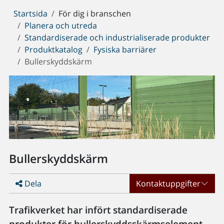
Du
Startsida
För dig i branschen
är
Planera och utreda
här:
Standardiserade och industrialiserade produkter
Produktkatalog
Fysiska barriärer
Bullerskyddskärm
Bullerskyddskärm
Dela
Kontaktuppgifter
Trafikverket har infört standardiserade
produkter för bullerskyddsskärmselement