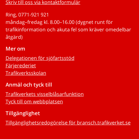
Skriv till oss via kontaktformulär
Ring, 0771-921 921
måndag–fredag kl. 8.00–16.00 (dygnet runt för
trafikinformation och akuta fel som kräver omedelbar
åtgärd)
Mer om
Delegationen för sjöfartsstöd
Färjerederiet
Trafikverksskolan
Anmäl och tyck till
Trafikverkets visselblåsarfunktion
Tyck till om webbplatsen
Tillgänglighet
Tillgänglighetsredogörelse för bransch.trafikverket.se