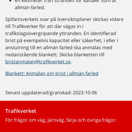
en kilometer från stranden för kanaler som är
allmän farled.
Sjöfartsverkets svar på översiktsplaner skickas vidare
till Trafikverket för att där vägas in i
trafikslagsövergripande yttranden. En identifierad
brist på exempelvis kapacitet eller säkerhet, i eller i
anslutning till en allmän farled ska anmälas med
nedanstående blankett. Skicka blanketten till
bristanmalan@trafikverket.se
.
Blankett: Anmälan om brist i allmän farled
Senast uppdaterad/granskad: 2023-10-06
Trafikverket
För frågor om väg, järnväg, färja och övriga frågor.