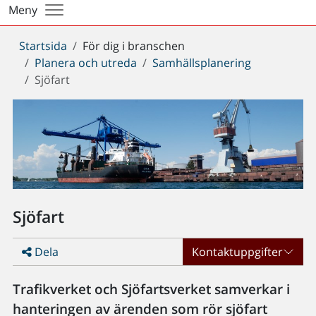
Meny
Du
Startsida
För dig i branschen
är
Planera och utreda
Samhällsplanering
här:
Sjöfart
Sjöfart
Dela
Kontaktuppgifter
Trafikverket och Sjöfartsverket samverkar i
hanteringen av ärenden som rör sjöfart