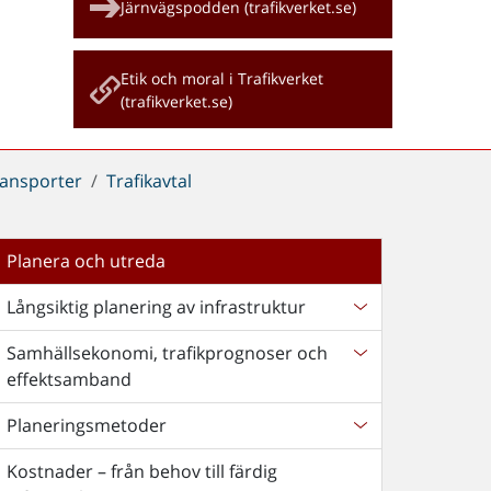
Järnvägspodden (trafikverket.se)
Etik och moral i Trafikverket
(trafikverket.se)
ransporter
Trafikavtal
Planera och utreda
Långsiktig planering av infrastruktur
Samhällsekonomi, trafikprognoser och
effektsamband
Planeringsmetoder
Kostnader – från behov till färdig