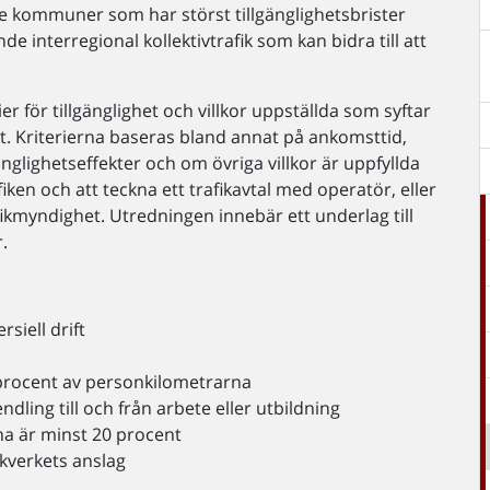
de kommuner som har störst tillgänglighetsbrister
e interregional kollektivtrafik som kan bidra till att
ier för tillgänglighet och villkor uppställda som syftar
gt. Kriterierna baseras bland annat på ankomsttid,
gänglighetseffekter och om övriga villkor är uppfyllda
ken och att teckna ett trafikavtal med operatör, eller
ikmyndighet. Utredningen innebär ett underlag till
r.
siell drift
 procent av personkilometrarna
dling till och från arbete eller utbildning
a är minst 20 procent
kverkets anslag