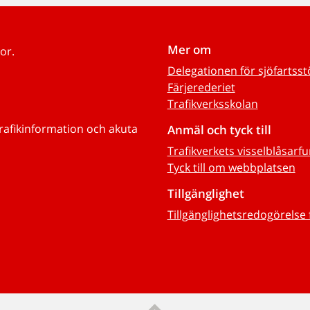
Mer om
or.
Delegationen för sjöfartss
Färjerederiet
Trafikverksskolan
trafikinformation och akuta
Anmäl och tyck till
Trafikverkets visselblåsarf
Tyck till om webbplatsen
Tillgänglighet
Tillgänglighetsredogörelse 
Till sidans topp