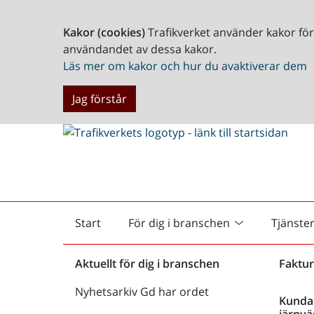
Kakor (cookies)
Trafikverket använder kakor fö
användandet av dessa kakor.
Läs mer om kakor och hur du avaktiverar dem
Jag förstår
Start
För dig i branschen
Tjänste
Startsida
Aktuellt för dig i branschen
Faktur
Nyhetsarkiv Gd har ordet
Kunda
järnvä