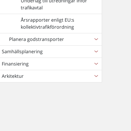
Underlag till utredningar inför
trafikavtal
Årsrapporter enligt EU:s
kollektivtrafikförordning
Planera godstransporter
Samhällsplanering
Finansiering
Arkitektur