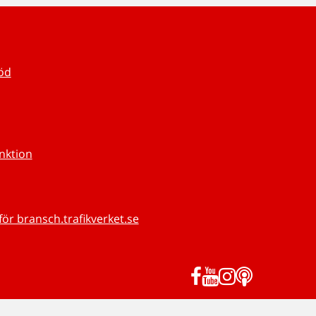
töd
unktion
för bransch.trafikverket.se
Facebook
YouTube
Instagram
Podd