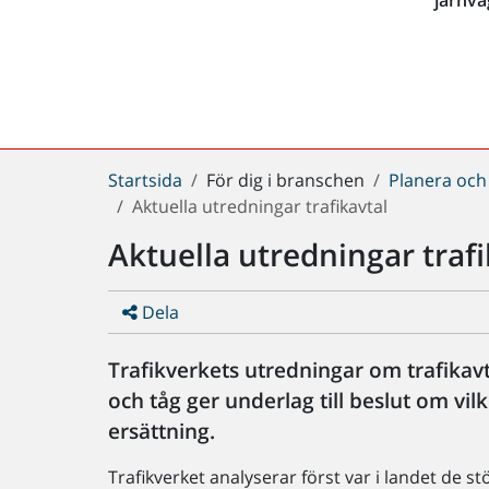
Du
Startsida
För dig i branschen
Planera och
är
Aktuella utredningar trafikavtal
här:
Aktuella utredningar trafi
Dela
Trafikverkets utredningar om trafikavtal
och tåg ger underlag till beslut om vil
ersättning.
Trafikverket analyserar först var i landet de st