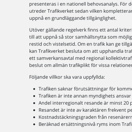
presenteras i en nationell behovsanalys. För 
utreder Trafikverket sedan vilken kompletterand
uppnå en grundläggande tillgänglighet.
Utöver gällande regelverk finns ett antal kriter
till att uppnå så stor samhällsnytta som möjli
restid och vistelsetid. Om en trafik kan ge till
kan Trafikverket besluta om att upphandla trafi
ett samverkansavtal med regional kollektivtraf
beslut om allmän trafikplikt för vissa relatione
Följande villkor ska vara uppfyllda:
Trafiken saknar förutsättningar för kommer
Trafiken är inte annan myndighets ansvar
Andel interregionalt resande är minst 20
Resandet är inte av karaktären frekvent pen
Kostnadstäckningsgraden från resenärern
Beräknad ersättningsnivå ryms inom Trafi