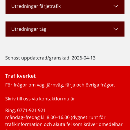
Utredningar färjetrafik
Utredningar tåg
Senast uppdaterad/granskad: 2026-04-13
Trafikverket
För frågor om väg, järnväg, färja och övriga frågor.
Skriv till oss via kontaktformulär
Ring, 0771-921 921
måndag–fredag kl. 8.00–16.00 (dygnet runt för
trafikinformation och akuta fel som kräver omedelbar