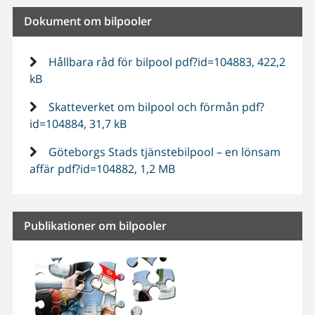
Dokument om bilpooler
Hållbara råd för bilpool pdf?id=104883, 422,2
kB
Skatteverket om bilpool och förmån pdf?
id=104884, 31,7 kB
Göteborgs Stads tjänstebilpool – en lönsam
affär pdf?id=104882, 1,2 MB
Publikationer om bilpooler