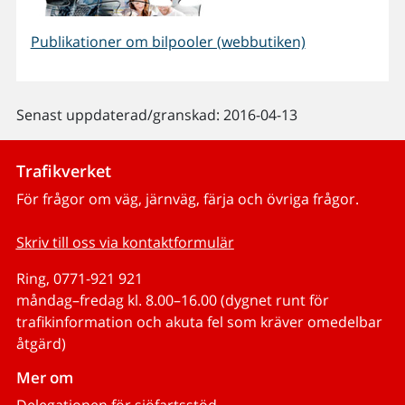
Publikationer om bilpooler (webbutiken)
Senast uppdaterad/granskad: 2016-04-13
Trafikverket
För frågor om väg, järnväg, färja och övriga frågor.
Skriv till oss via kontaktformulär
Ring, 0771-921 921
måndag–fredag kl. 8.00–16.00 (dygnet runt för
trafikinformation och akuta fel som kräver omedelbar
åtgärd)
Mer om
Delegationen för sjöfartsstöd