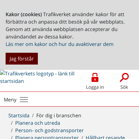
Kakor (cookies)
Trafikverket använder kakor för att
förbättra och anpassa ditt besök på vår webbplats.
Genom att använda webbplatsen accepterar du
användandet av dessa kakor.
Läs mer om kakor och hur du avaktiverar dem
Jag förstår
Logga in
Sök
Meny
Du
Startsida
För dig i branschen
är
Planera och utreda
här:
Person- och godstransporter
Planera persontransporter
Hållbart resande