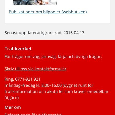
Publikationer om bilpooler (webbutiken)
Senast uppdaterad/granskad: 2016-04-13
Trafikverket
För frågor om väg, järnväg, färja och övriga frågor.
Skriv till oss via kontaktformulär
Ring, 0771-921 921
måndag–fredag kl. 8.00–16.00 (dygnet runt för
trafikinformation och akuta fel som kräver omedelbar
åtgärd)
Mer om
Delegationen för sjöfartsstöd