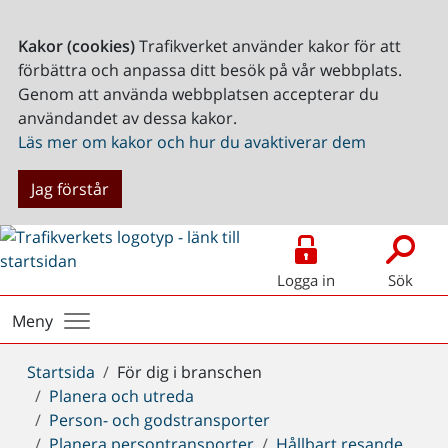
Kakor (cookies)
Trafikverket använder kakor för att
förbättra och anpassa ditt besök på vår webbplats.
Genom att använda webbplatsen accepterar du
användandet av dessa kakor.
Läs mer om kakor och hur du avaktiverar dem
Jag förstår
Logga in
Sök
Meny
Du
Startsida
För dig i branschen
är
Planera och utreda
här:
Person- och godstransporter
Planera persontransporter
Hållbart resande