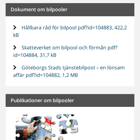
Dokument om bilpooler
Hållbara råd för bilpool pdf?id=104883, 422,2
kB
Skatteverket om bilpool och förmån pdf?
id=104884, 31,7 kB
Göteborgs Stads tjänstebilpool – en lönsam
affär pdf?id=104882, 1,2 MB
Publikationer om bilpooler